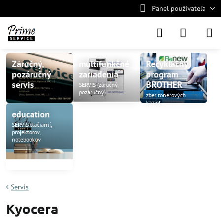
Panel používateľa
Záručný,
multifunkčné
Recyklačný
pozáručný
zariadenia
program
servis
BROTHER
SERVIS (záručný,
pozáručný)
zber tonerových
kaziet
education
SERVIS tlačiarní,
projektorov,
notebookov
Servis
Kyocera