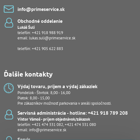
info​@primeservice​.sk
Obchodné oddelenie
Lukáš Šuli
telefón:
+421 918 988 919
email:
lukas.suli@primeservice.sk
telefón: +421 905 622 883
Ďalšie kontakty
Výdaj tovaru, príjem a výdaj zákaziek
Pondelok - Štvrtok: 8,00 - 16,00
Piatok: 8,00 - 15,00
Pre zákazníkov možnosť parkovania v areáli spoločnosti.
Servisná administrácia - hotline: +421 918 789 208
Viktor Vámoš - príjem objednávok/zákazok
telefón:
+421 474 331 082
,
+421 474 331 080
email:
info@primeservice.sk
Servis