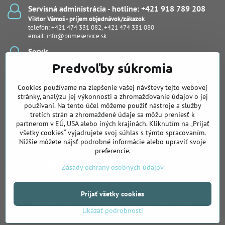
Servisná administrácia - hotline: +421 918 789 208
Viktor Vámoš - príjem objednávok/zákazok
telefón:
+421 474 331 082
,
+421 474 331 080
email:
info@primeservice.sk
Servis
Ján Šuľan - vedúci servisného oddelenia
Predvoľby súkromia
Kevin Bodor
Stanislav Kuľaša, Ing., (pobočka Košice)
Cookies používame na zlepšenie vašej návštevy tejto webovej
Peter Protuš, Michal Fekiač (notebooky, dash kamery)
Juraj Kučera
stránky, analýzu jej výkonnosti a zhromažďovanie údajov o jej
používaní. Na tento účel môžeme použiť nástroje a služby
Pobočka pre Východné Slovensko
tretích strán a zhromaždené údaje sa môžu preniesť k
Slovenská 26, Košice
partnerom v EÚ, USA alebo iných krajinách. Kliknutím na „Prijať
Ing. Stanislav Kuľaša
všetky cookies“ vyjadrujete svoj súhlas s týmto spracovaním.
telefón:
+421 905 122 239
Nižšie môžete nájsť podrobné informácie alebo upraviť svoje
preferencie.
Podmienky spolupráce
Zásady ochrany osobných údajov
Prijať všetky cookies
©
2026
Copyright
Predvoľby súkromia
Zásady ochrany osobných údajov
Ukázať podrobnosti
Vytvorené pomocou:
BiznisWeb.sk