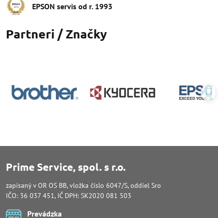
EPSON servis od r​. 1993
Partneri / Značky
Prime Service, spol. s r.o.
zapísaný v OR OS BB, vložka číslo 6047/S, oddiel Sro
IČO: 36 037 451, IČ DPH: SK2020 081 503
Prevádzka