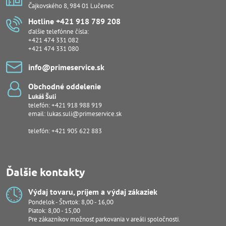
Čajkovského 8, 984 01 Lučenec
Hotline +421 918 789 208
ďalšie telefónne čísla:
+421 474 331 082
+421 474 331 080
info​@primeservice​.sk
Obchodné oddelenie
Lukáš Šuli
telefón:
+421 918 988 919
email:
lukas.suli@primeservice.sk
telefón: +421 905 622 883
Ďalšie kontakty
Výdaj tovaru, príjem a výdaj zákaziek
Pondelok - Štvrtok: 8,00 - 16,00
Piatok: 8,00 - 15,00
Pre zákazníkov možnosť parkovania v areáli spoločnosti.