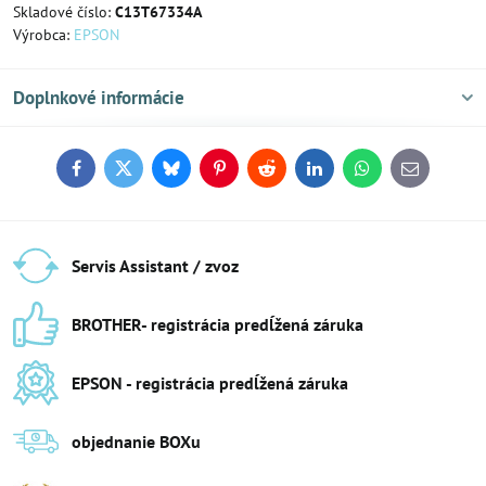
Skladové číslo:
C13T67334A
Výrobca:
EPSON
Doplnkové informácie
Facebook
Twitter
Bluesky
Pinterest
Reddit
LinkedIn
WhatsApp
E-
mail
Servis Assistant / zvoz
BROTHER- registrácia predĺžená záruka
EPSON - registrácia predĺžená záruka
objednanie BOXu