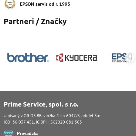
EPSON servis od r​. 1993
Partneri / Značky
Prime Service, spol. s r.o.
zapísaný v OR OS BB, vložka číslo 6047/S, oddiel Sro
IČO: 36 037 451, IČ DPH: SK2020 081 503
Prevádzka