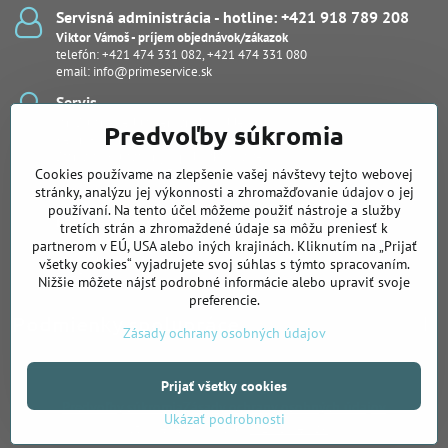
Servisná administrácia - hotline: +421 918 789 208
Viktor Vámoš - príjem objednávok/zákazok
telefón:
+421 474 331 082
,
+421 474 331 080
email:
info@primeservice.sk
Servis
Ján Šuľan - vedúci servisného oddelenia
Predvoľby súkromia
Kevin Bodor
Stanislav Kuľaša, Ing., (pobočka Košice)
Cookies používame na zlepšenie vašej návštevy tejto webovej
Peter Protuš, Michal Fekiač (notebooky, dash kamery)
Juraj Kučera
stránky, analýzu jej výkonnosti a zhromažďovanie údajov o jej
používaní. Na tento účel môžeme použiť nástroje a služby
Pobočka pre Východné Slovensko
tretích strán a zhromaždené údaje sa môžu preniesť k
Slovenská 26, Košice
partnerom v EÚ, USA alebo iných krajinách. Kliknutím na „Prijať
Ing. Stanislav Kuľaša
všetky cookies“ vyjadrujete svoj súhlas s týmto spracovaním.
telefón:
+421 905 122 239
Nižšie môžete nájsť podrobné informácie alebo upraviť svoje
preferencie.
Podmienky spolupráce
Zásady ochrany osobných údajov
Prijať všetky cookies
©
2026
Copyright
Predvoľby súkromia
Zásady ochrany osobných údajov
Ukázať podrobnosti
Vytvorené pomocou:
BiznisWeb.sk