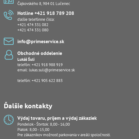
Čajkovského 8, 984 01 Lučenec
Hotline +421 918 789 208
ďalšie telefónne čísla:
+421 474 331 082
+421 474 331 080
info​@primeservice​.sk
Obchodné oddelenie
Lukáš Šuli
telefón:
+421 918 988 919
email:
lukas.suli@primeservice.sk
telefón: +421 905 622 883
Ďalšie kontakty
Výdaj tovaru, príjem a výdaj zákaziek
Pondelok - Štvrtok: 8,00 - 16,00
Piatok: 8,00 - 15,00
Pre zákazníkov možnosť parkovania v areáli spoločnosti.