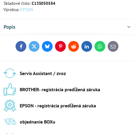
Skladové číslo:
C13S050584
Výrobca:
EPSON
Popis
Facebook
Twitter
Bluesky
Pinterest
Reddit
LinkedIn
WhatsApp
E-
mail
Servis Assistant / zvoz
BROTHER- registrácia predĺžená záruka
EPSON - registrácia predĺžená záruka
objednanie BOXu