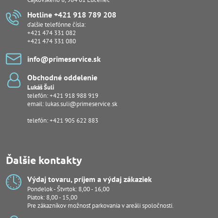
Hotline +421 918 789 208
ďalšie telefónne čísla:
+421 474 331 082
+421 474 331 080
info​@primeservice​.sk
Obchodné oddelenie
Lukáš Šuli
telefón:
+421 918 988 919
email:
lukas.suli@primeservice.sk
telefón: +421 905 622 883
Ďalšie kontakty
Výdaj tovaru, príjem a výdaj zákaziek
Pondelok - Štvrtok: 8,00 - 16,00
Piatok: 8,00 - 15,00
Pre zákazníkov možnosť parkovania v areáli spoločnosti.