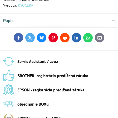
Výrobca:
KYOCERA
Popis
Facebook
Twitter
Bluesky
Pinterest
Reddit
LinkedIn
WhatsApp
E-
mail
Servis Assistant / zvoz
BROTHER- registrácia predĺžená záruka
EPSON - registrácia predĺžená záruka
objednanie BOXu