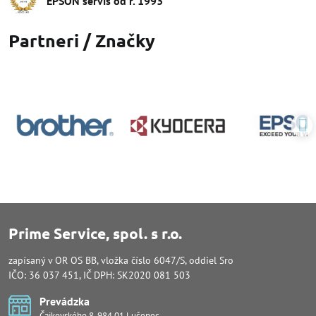
EPSON servis od r​. 1993
Partneri / Značky
Prime Service, spol. s r.o.
zapísaný v OR OS BB, vložka číslo 6047/S, oddiel Sro
IČO: 36 037 451, IČ DPH: SK2020 081 503
Prevádzka
Čajkovského 8, 984 01 Lučenec