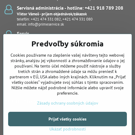
Servisná administrácia - hotline: +421 918 789 208
Viktor Vámoš - príjem objednávok/zákazok
telefón:
+421 474 331 082
,
+421 474 331 080
email:
info@primeservice.sk
Servis
Ján Šuľan - vedúci servisného oddelenia
Predvoľby súkromia
Kevin Bodor
Stanislav Kuľaša, Ing., (pobočka Košice)
Cookies používame na zlepšenie vašej návštevy tejto webovej
Peter Protuš, Michal Fekiač (notebooky, dash kamery)
Juraj Kučera
stránky, analýzu jej výkonnosti a zhromažďovanie údajov o jej
používaní. Na tento účel môžeme použiť nástroje a služby
Pobočka pre Východné Slovensko
tretích strán a zhromaždené údaje sa môžu preniesť k
Slovenská 26, Košice
partnerom v EÚ, USA alebo iných krajinách. Kliknutím na „Prijať
Ing. Stanislav Kuľaša
všetky cookies“ vyjadrujete svoj súhlas s týmto spracovaním.
telefón:
+421 905 122 239
Nižšie môžete nájsť podrobné informácie alebo upraviť svoje
preferencie.
Podmienky spolupráce
Zásady ochrany osobných údajov
Prijať všetky cookies
©
2026
Copyright
Predvoľby súkromia
Zásady ochrany osobných údajov
Ukázať podrobnosti
Vytvorené pomocou:
BiznisWeb.sk