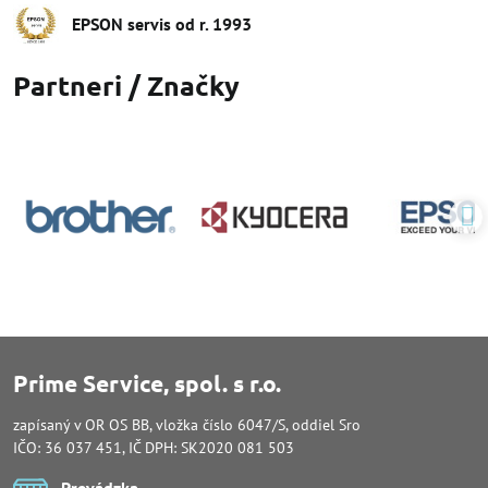
EPSON servis od r​. 1993
Partneri / Značky
Prime Service, spol. s r.o.
zapísaný v OR OS BB, vložka číslo 6047/S, oddiel Sro
IČO: 36 037 451, IČ DPH: SK2020 081 503