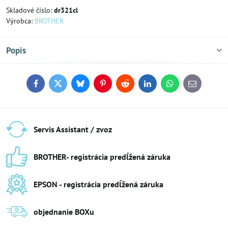
Skladové číslo:
dr321cl
Výrobca:
BROTHER
Popis
Facebook
Twitter
Bluesky
Pinterest
Reddit
LinkedIn
WhatsApp
E-
mail
Servis Assistant / zvoz
BROTHER- registrácia predĺžená záruka
EPSON - registrácia predĺžená záruka
objednanie BOXu