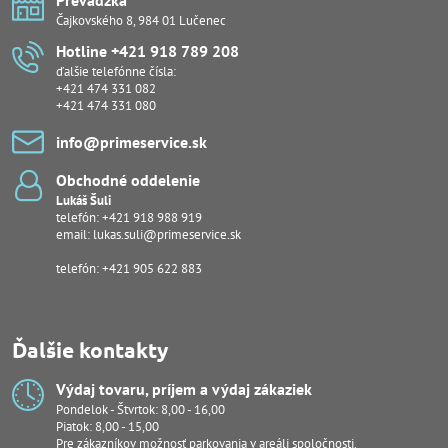
Prevádzka
Čajkovského 8, 984 01 Lučenec
Hotline +421 918 789 208
ďalšie telefónne čísla:
+421 474 331 082
+421 474 331 080
info​@primeservice​.sk
Obchodné oddelenie
Lukáš Šuli
telefón:
+421 918 988 919
email:
lukas.suli@primeservice.sk
telefón: +421 905 622 883
Ďalšie kontakty
Výdaj tovaru, príjem a výdaj zákaziek
Pondelok - Štvrtok: 8,00 - 16,00
Piatok: 8,00 - 15,00
Pre zákazníkov možnosť parkovania v areáli spoločnosti.