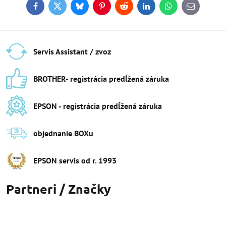
Facebook
Twitter
Bluesky
Pinterest
Reddit
LinkedIn
WhatsApp
E-
mail
Servis Assistant / zvoz
BROTHER- registrácia predĺžená záruka
EPSON - registrácia predĺžená záruka
objednanie BOXu
EPSON servis od r​. 1993
Partneri / Značky