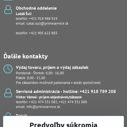
Obchodné oddelenie
Lukáš Šuli
telefón:
+421 918 988 919
email:
lukas.suli@primeservice.sk
telefón: +421 905 622 883
Ďalšie kontakty
Výdaj tovaru, príjem a výdaj zákaziek
Pondelok - Štvrtok: 8,00 - 16,00
Piatok: 8,00 - 15,00
Pre zákazníkov možnosť parkovania v areáli spoločnosti.
Servisná administrácia - hotline: +421 918 789 208
Viktor Vámoš - príjem objednávok/zákazok
telefón:
+421 474 331 082
,
+421 474 331 080
email:
info@primeservice.sk
Servis
Ján Šuľan - vedúci servisného oddelenia
Predvoľby súkromia
Kevin Bodor