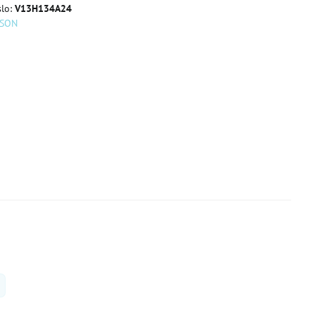
slo:
V13H134A24
PSON