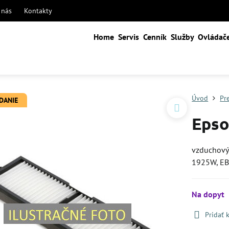
 nás
Kontakty
Home
Servis
Cenník
Služby
Ovládač
Úvod
Pr
ADANIE
Epso
vzduchový 
1925W, E
Na dopyt
Pridať