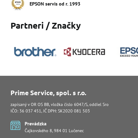
EPSON servis od r​. 1993
Partneri / Značky
Prime Service, spol. s r.o.
zapísaný v OR OS BB, vložka číslo 6047/S, oddiel Sro
IČO: 36 037 451, IČ DPH: SK2020 081 503
Prevádzka
Čajkovského 8, 984 01 Lučenec