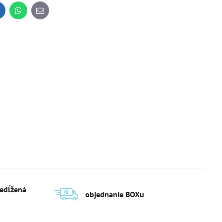
inkedIn
WhatsApp
E-
mail
redĺžená
objednanie BOXu