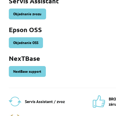
Servis Assistant
Objednanie zvozu
Epson OSS
Objednanie OSS
NexTBase
NextBase support
BRO
Servis Assistant / zvoz
zár