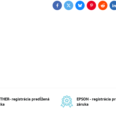
Facebook
Twitter
Bluesky
Pinterest
Reddit
L
THER- registrácia predĺžená
EPSON - registrácia p
uka
záruka