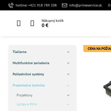
hotline: +421 918 789 208
info@primeservice.sk
O
Nákupný košík
0 €
CENA NA POŽI
Tlačiarne
Multifunkčné zariadenia
Pokladničné systémy
Prezentačná technika
Projektory
Lampy a filtre