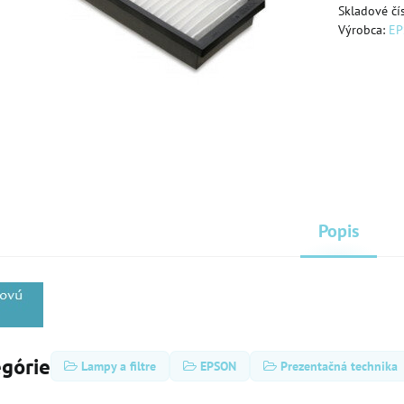
Skladové čí
Výrobca:
E
Popis
egórie
Lampy a filtre
EPSON
Prezentačná technika