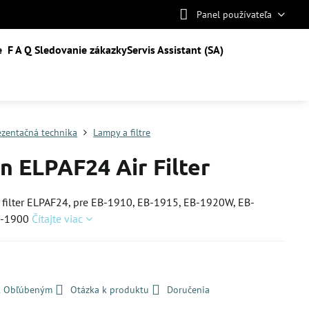
Panel používateľa
e
F A Q
Sledovanie zákazky
Servis Assistant (SA)
ezentačná technika
Lampy a filtre
n ELPAF24 Air Filter
filter ELPAF24, pre EB-1910, EB-1915, EB-1920W, EB-
B-1900
Čítajte viac
 k Obľúbeným
Otázka k produktu
Doručenia