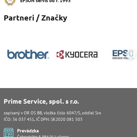
EPSON servis od r​. 1993
Partneri / Značky
Prime Service, spol. s r.o.
zapísaný v OR OS BB, vložka číslo 6047/S, oddiel Sro
IČO: 36 037 451, IČ DPH: SK2020 081 503
Prevádzka
Čajkovského 8, 984 01 Lučenec