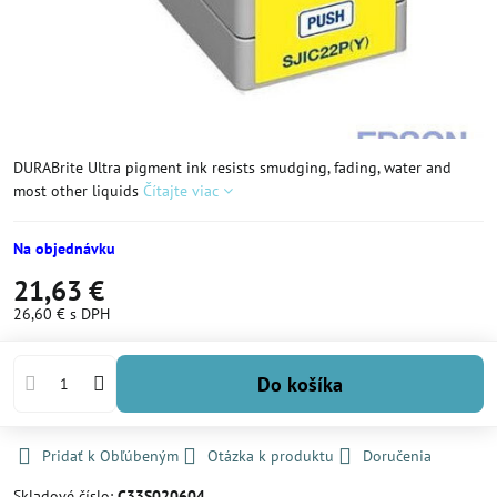
DURABrite Ultra pigment ink resists smudging, fading, water and
most other liquids
Čítajte viac
Na objednávku
21,63 €
26,60 €
s DPH
Do košíka
Pridať k Obľúbeným
Otázka k produktu
Doručenia
Skladové číslo:
C33S020604