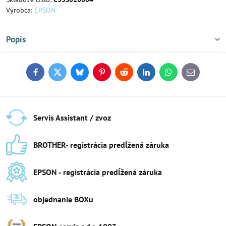
Výrobca:
EPSON
Popis
Facebook
Twitter
Bluesky
Pinterest
Reddit
LinkedIn
WhatsApp
E-
mail
Servis Assistant / zvoz
BROTHER- registrácia predĺžená záruka
EPSON - registrácia predĺžená záruka
objednanie BOXu