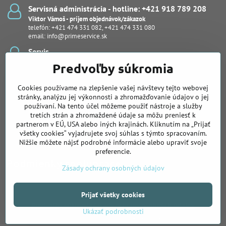
Servisná administrácia - hotline: +421 918 789 208
Viktor Vámoš - príjem objednávok/zákazok
telefón:
+421 474 331 082
,
+421 474 331 080
email:
info@primeservice.sk
Servis
Ján Šuľan - vedúci servisného oddelenia
Predvoľby súkromia
Kevin Bodor
Stanislav Kuľaša, Ing., (pobočka Košice)
Cookies používame na zlepšenie vašej návštevy tejto webovej
Peter Protuš, Michal Fekiač (notebooky, dash kamery)
Juraj Kučera
stránky, analýzu jej výkonnosti a zhromažďovanie údajov o jej
používaní. Na tento účel môžeme použiť nástroje a služby
Pobočka pre Východné Slovensko
tretích strán a zhromaždené údaje sa môžu preniesť k
Slovenská 26, Košice
partnerom v EÚ, USA alebo iných krajinách. Kliknutím na „Prijať
Ing. Stanislav Kuľaša
všetky cookies“ vyjadrujete svoj súhlas s týmto spracovaním.
telefón:
+421 905 122 239
Nižšie môžete nájsť podrobné informácie alebo upraviť svoje
preferencie.
Podmienky spolupráce
Zásady ochrany osobných údajov
Prijať všetky cookies
©
2026
Copyright
Predvoľby súkromia
Zásady ochrany osobných údajov
Ukázať podrobnosti
Vytvorené pomocou:
BiznisWeb.sk