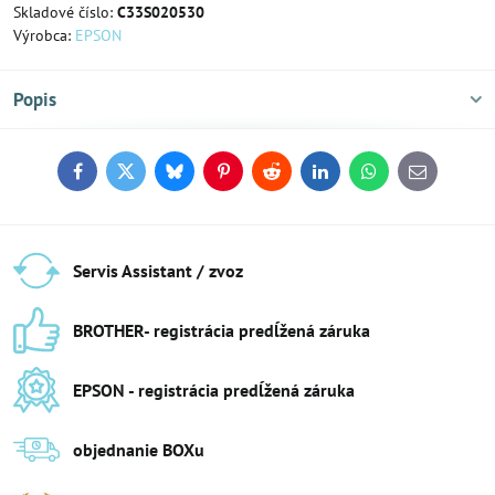
Skladové číslo:
C33S020530
Výrobca:
EPSON
Popis
Facebook
Twitter
Bluesky
Pinterest
Reddit
LinkedIn
WhatsApp
E-
mail
Servis Assistant / zvoz
BROTHER- registrácia predĺžená záruka
EPSON - registrácia predĺžená záruka
objednanie BOXu