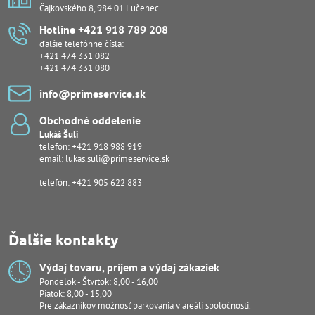
Čajkovského 8, 984 01 Lučenec
Hotline +421 918 789 208
ďalšie telefónne čísla:
+421 474 331 082
+421 474 331 080
info​@primeservice​.sk
Obchodné oddelenie
Lukáš Šuli
telefón:
+421 918 988 919
email:
lukas.suli@primeservice.sk
telefón: +421 905 622 883
Ďalšie kontakty
Výdaj tovaru, príjem a výdaj zákaziek
Pondelok - Štvrtok: 8,00 - 16,00
Piatok: 8,00 - 15,00
Pre zákazníkov možnosť parkovania v areáli spoločnosti.