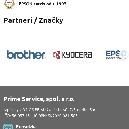
EPSON servis od r​. 1993
Partneri / Značky
Prime Service, spol. s r.o.
zapísaný v OR OS BB, vložka číslo 6047/S, oddiel Sro
IČO: 36 037 451, IČ DPH: SK2020 081 503
Prevádzka