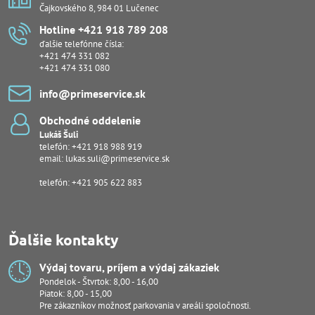
Čajkovského 8, 984 01 Lučenec
Hotline +421 918 789 208
ďalšie telefónne čísla:
+421 474 331 082
+421 474 331 080
info​@primeservice​.sk
Obchodné oddelenie
Lukáš Šuli
telefón:
+421 918 988 919
email:
lukas.suli@primeservice.sk
telefón: +421 905 622 883
Ďalšie kontakty
Výdaj tovaru, príjem a výdaj zákaziek
Pondelok - Štvrtok: 8,00 - 16,00
Piatok: 8,00 - 15,00
Pre zákazníkov možnosť parkovania v areáli spoločnosti.