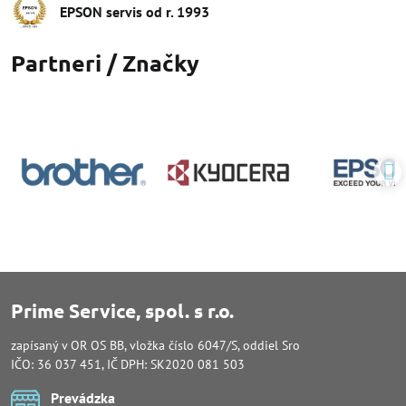
EPSON servis od r​. 1993
Partneri / Značky
Prime Service, spol. s r.o.
zapísaný v OR OS BB, vložka číslo 6047/S, oddiel Sro
IČO: 36 037 451, IČ DPH: SK2020 081 503
Prevádzka