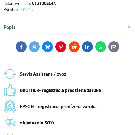
Skladové číslo:
C13T00S14A
Výrobca:
EPSON
Popis
Facebook
Twitter
Bluesky
Pinterest
Reddit
LinkedIn
WhatsApp
E-
mail
Servis Assistant / zvoz
BROTHER- registrácia predĺžená záruka
EPSON - registrácia predĺžená záruka
objednanie BOXu