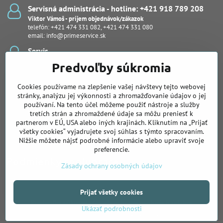
Servisná administrácia - hotline: +421 918 789 208
Viktor Vámoš - príjem objednávok/zákazok
telefón:
+421 474 331 082
,
+421 474 331 080
email:
info@primeservice.sk
Servis
Ján Šuľan - vedúci servisného oddelenia
Predvoľby súkromia
Kevin Bodor
Stanislav Kuľaša, Ing., (pobočka Košice)
Cookies používame na zlepšenie vašej návštevy tejto webovej
Peter Protuš, Michal Fekiač (notebooky, dash kamery)
Juraj Kučera
stránky, analýzu jej výkonnosti a zhromažďovanie údajov o jej
používaní. Na tento účel môžeme použiť nástroje a služby
Pobočka pre Východné Slovensko
tretích strán a zhromaždené údaje sa môžu preniesť k
Slovenská 26, Košice
partnerom v EÚ, USA alebo iných krajinách. Kliknutím na „Prijať
Ing. Stanislav Kuľaša
všetky cookies“ vyjadrujete svoj súhlas s týmto spracovaním.
telefón:
+421 905 122 239
Nižšie môžete nájsť podrobné informácie alebo upraviť svoje
preferencie.
Podmienky spolupráce
Zásady ochrany osobných údajov
Prijať všetky cookies
©
2026
Copyright
Predvoľby súkromia
Zásady ochrany osobných údajov
Ukázať podrobnosti
Vytvorené pomocou:
BiznisWeb.sk