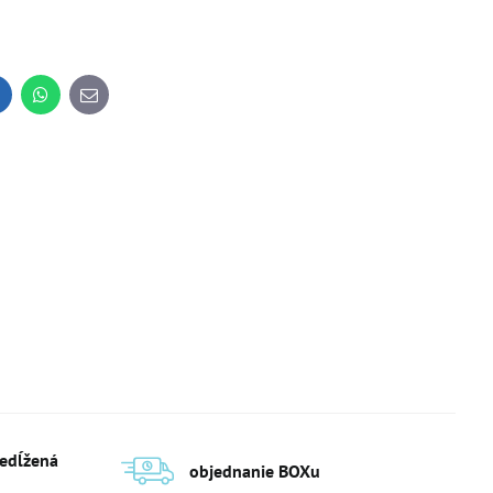
inkedIn
WhatsApp
E-
mail
redĺžená
objednanie BOXu