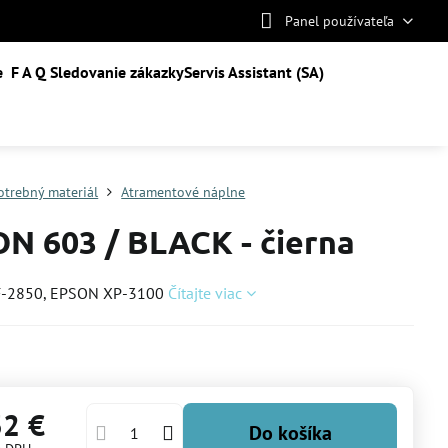
Panel používateľa
e
F A Q
Sledovanie zákazky
Servis Assistant (SA)
otrebný materiál
Atramentové náplne
N 603 / BLACK - čierna
-2850, EPSON XP-3100
Čítajte viac
32 €
Do košíka