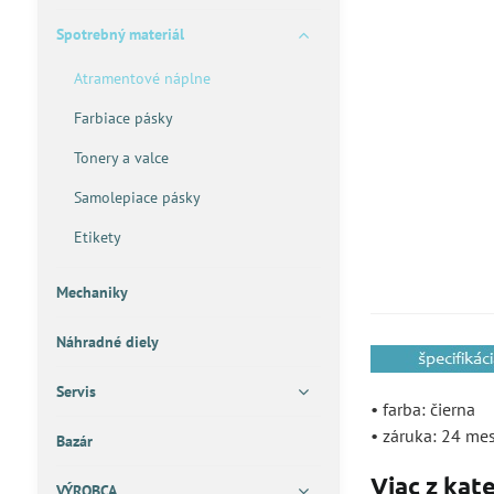
Spotrebný materiál
Atramentové náplne
Farbiace pásky
Tonery a valce
Samolepiace pásky
Etikety
Mechaniky
Náhradné diely
Servis
• farba: čierna
• záruka: 24 me
Bazár
Viac z kat
VÝROBCA