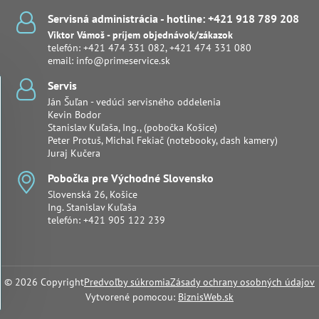
Servisná administrácia - hotline: +421 918 789 208
Viktor Vámoš - príjem objednávok/zákazok
telefón:
+421 474 331 082
,
+421 474 331 080
email:
info@primeservice.sk
Servis
Ján Šuľan - vedúci servisného oddelenia
Kevin Bodor
Stanislav Kuľaša, Ing., (pobočka Košice)
Peter Protuš, Michal Fekiač (notebooky, dash kamery)
Juraj Kučera
Pobočka pre Východné Slovensko
Slovenská 26, Košice
Ing. Stanislav Kuľaša
telefón:
+421 905 122 239
©
2026
Copyright
Predvoľby súkromia
Zásady ochrany osobných údajov
Vytvorené pomocou:
BiznisWeb.sk