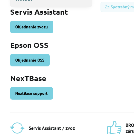
Spotrebný ma
Servis Assistant
Objednanie zvozu
Epson OSS
Objednanie OSS
NexTBase
NextBase support
BRO
Servis Assistant / zvoz
zár