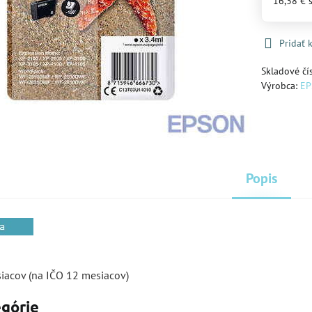
16,38 €
Pridať
Skladové čí
Výrobca:
E
Popis
siacov (na IČO 12 mesiacov)
egórie