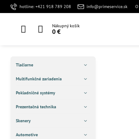
hotline: +421 918 789 208
info@primeservice.sk
O
Nákupný košík
0 €
Tlačiarne
Multifunkčné zariadenia
Pokladničné systémy
Prezentačná technika
Skenery
Automotive