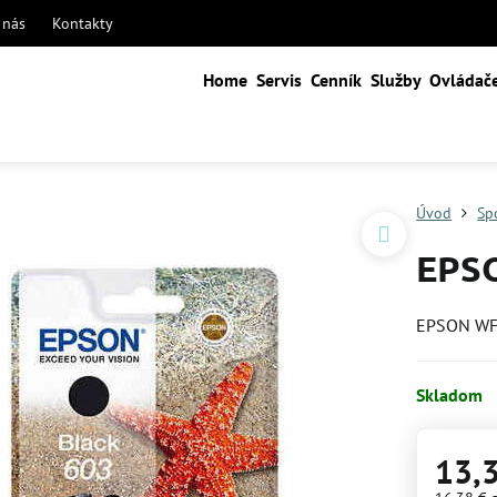
 nás
Kontakty
Home
Servis
Cenník
Služby
Ovládač
Úvod
Sp
EPSO
EPSON WF
Skladom
13,