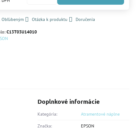
s DPH
 k Obľúbeným
Otázka k produktu
Doručenia
slo:
C13T03U14010
PSON
Doplnkové informácie
Kategória:
Atramentové náplne
Značka:
EPSON