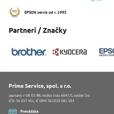
EPSON servis od r​. 1993
Partneri / Značky
Prime Service, spol. s r.o.
zapísaný v OR OS BB, vložka číslo 6047/S, oddiel Sro
IČO: 36 037 451, IČ DPH: SK2020 081 503
Prevádzka