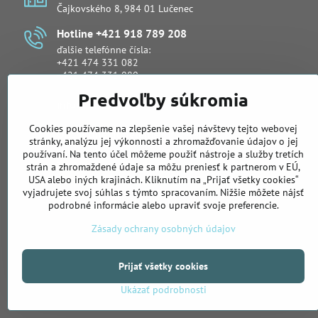
Čajkovského 8, 984 01 Lučenec
Hotline +421 918 789 208
ďalšie telefónne čísla:
+421 474 331 082
+421 474 331 080
Predvoľby súkromia
info​@primeservice​.sk
Cookies používame na zlepšenie vašej návštevy tejto webovej
Obchodné oddelenie
stránky, analýzu jej výkonnosti a zhromažďovanie údajov o jej
Lukáš Šuli
používaní. Na tento účel môžeme použiť nástroje a služby tretích
telefón:
+421 918 988 919
strán a zhromaždené údaje sa môžu preniesť k partnerom v EÚ,
email:
lukas.suli@primeservice.sk
USA alebo iných krajinách. Kliknutím na „Prijať všetky cookies“
vyjadrujete svoj súhlas s týmto spracovaním. Nižšie môžete nájsť
telefón: +421 905 622 883
podrobné informácie alebo upraviť svoje preferencie.
Zásady ochrany osobných údajov
Prijať všetky cookies
Ukázať podrobnosti