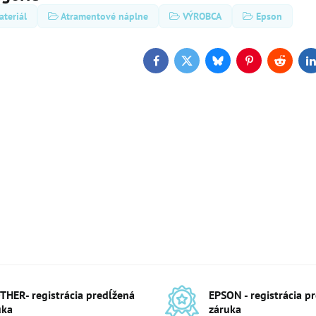
teriál
Atramentové náplne
VÝROBCA
Epson
Facebook
Twitter
Bluesky
Pinterest
Reddit
L
THER- registrácia predĺžená
EPSON - registrácia p
uka
záruka