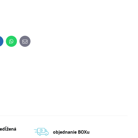
inkedIn
WhatsApp
E-
mail
redĺžená
objednanie BOXu