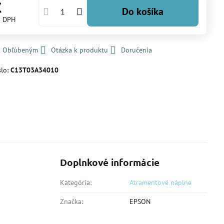
€
Do košíka
s DPH
 k Obľúbeným
Otázka k produktu
Doručenia
slo:
C13T03A34010
Doplnkové informácie
Kategória:
Atramentové náplne
Značka:
EPSON