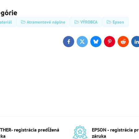
egórie
teriál
Atramentové náplne
VÝROBCA
Epson
Facebook
Twitter
Bluesky
Pinterest
Reddit
L
THER- registrácia predĺžená
EPSON - registrácia p
uka
záruka