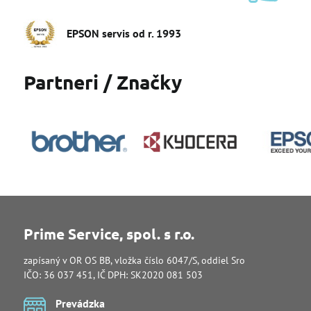
EPSON servis od r​. 1993
Partneri / Značky
Prime Service, spol. s r.o.
zapísaný v OR OS BB, vložka číslo 6047/S, oddiel Sro
IČO: 36 037 451, IČ DPH: SK2020 081 503
Prevádzka