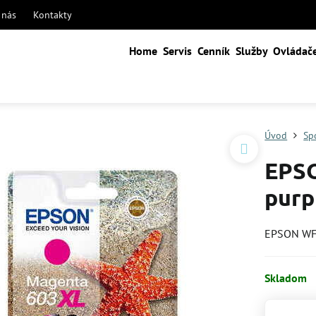
 nás
Kontakty
Home
Servis
Cenník
Služby
Ovládač
Úvod
Sp
EPSO
purp
EPSON WF
Skladom