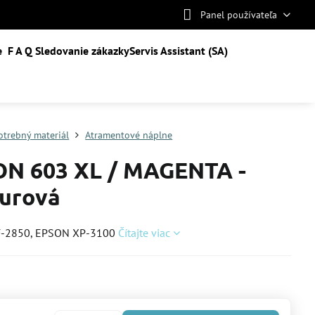
Panel používateľa
e
F A Q
Sledovanie zákazky
Servis Assistant (SA)
otrebný materiál
Atramentové náplne
N 603 XL / MAGENTA -
urová
-2850, EPSON XP-3100
Čítajte viac