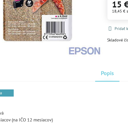
15 
18,45 €
Pridať
Skladové čí
Popis
vá
siacov (na IČO 12 mesiacov)