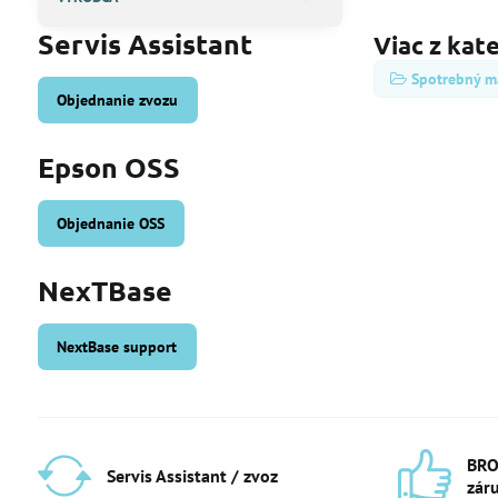
Servis Assistant
Viac z kat
Spotrebný ma
Objednanie zvozu
Epson OSS
Objednanie OSS
NexTBase
NextBase support
BRO
Servis Assistant / zvoz
zár