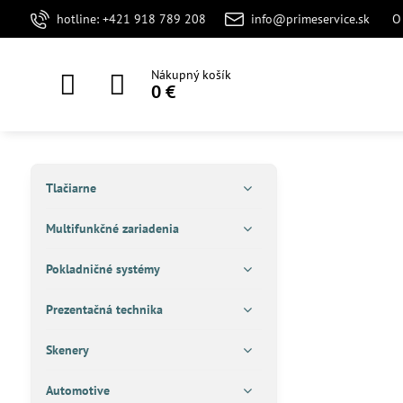
hotline: +421 918 789 208
info@primeservice.sk
O
Nákupný košík
0 €
Tlačiarne
Multifunkčné zariadenia
Pokladničné systémy
Prezentačná technika
Skenery
Automotive