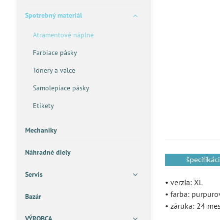
Spotrebný materiál
Atramentové náplne
Farbiace pásky
Tonery a valce
Samolepiace pásky
Etikety
Mechaniky
Náhradné diely
Servis
•
verzia: XL
• farba: purpuro
Bazár
• záruka: 24 me
VÝROBCA