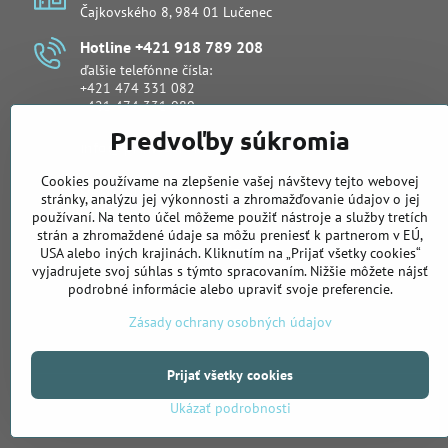
Čajkovského 8, 984 01 Lučenec
Hotline +421 918 789 208
ďalšie telefónne čísla:
+421 474 331 082
+421 474 331 080
Predvoľby súkromia
info​@primeservice​.sk
Cookies používame na zlepšenie vašej návštevy tejto webovej
Obchodné oddelenie
stránky, analýzu jej výkonnosti a zhromažďovanie údajov o jej
Lukáš Šuli
používaní. Na tento účel môžeme použiť nástroje a služby tretích
telefón:
+421 918 988 919
strán a zhromaždené údaje sa môžu preniesť k partnerom v EÚ,
email:
lukas.suli@primeservice.sk
USA alebo iných krajinách. Kliknutím na „Prijať všetky cookies“
vyjadrujete svoj súhlas s týmto spracovaním. Nižšie môžete nájsť
telefón: +421 905 622 883
podrobné informácie alebo upraviť svoje preferencie.
Zásady ochrany osobných údajov
Prijať všetky cookies
Ukázať podrobnosti