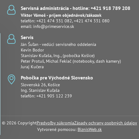
Servisná administrácia - hotline: +421 918 789 208
Viktor Vámoš - príjem objednávok/zákazok
telefón:
+421 474 331 082
,
+421 474 331 080
email:
info@primeservice.sk
Servis
Ján Šuľan - vedúci servisného oddelenia
Kevin Bodor
Stanislav Kuľaša, Ing., (pobočka Košice)
Peter Protuš, Michal Fekiač (notebooky, dash kamery)
Juraj Kučera
Pobočka pre Východné Slovensko
Slovenská 26, Košice
Ing. Stanislav Kuľaša
telefón:
+421 905 122 239
©
2026
Copyright
Predvoľby súkromia
Zásady ochrany osobných údajov
Vytvorené pomocou:
BiznisWeb.sk