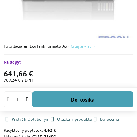
Fototlačiareň EcoTank formátu A3+
Čítajte viac
Na dopyt
641,66 €
789,24 €
s DPH
Do košíka
Pridať k Obľúbeným
Otázka k produktu
Doručenia
Recyklačný poplatok:
4,62 €
Skladové číslo:
C11CJ21402