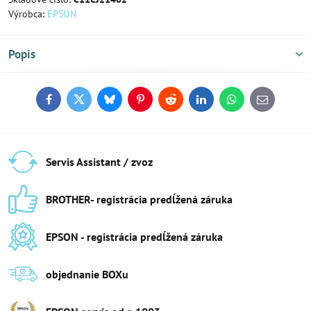
Výrobca:
EPSON
Popis
Facebook
Twitter
Bluesky
Pinterest
Reddit
LinkedIn
WhatsApp
E-
mail
Servis Assistant / zvoz
BROTHER- registrácia predĺžená záruka
EPSON - registrácia predĺžená záruka
objednanie BOXu