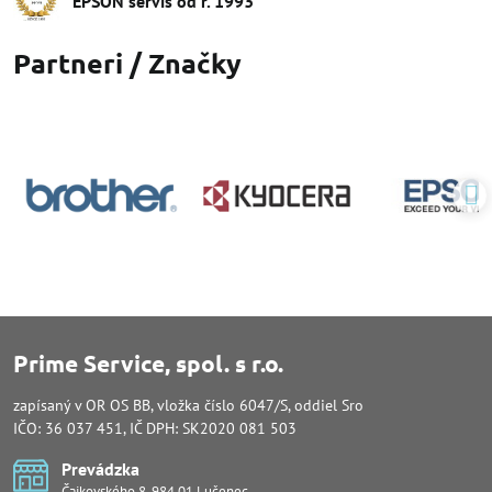
EPSON servis od r​. 1993
Partneri / Značky
Prime Service, spol. s r.o.
zapísaný v OR OS BB, vložka číslo 6047/S, oddiel Sro
IČO: 36 037 451, IČ DPH: SK2020 081 503
Prevádzka
Čajkovského 8, 984 01 Lučenec