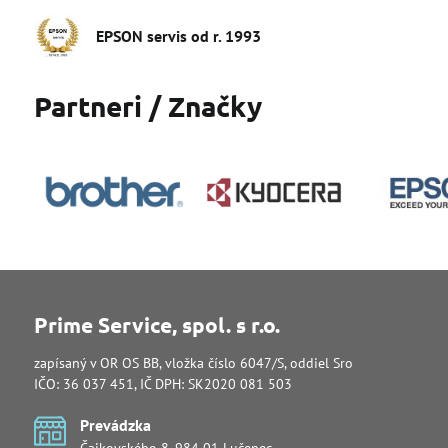
EPSON servis od r​. 1993
Partneri / Značky
Prime Service, spol. s r.o.
zapísaný v OR OS BB, vložka číslo 6047/S, oddiel Sro
IČO: 36 037 451, IČ DPH: SK2020 081 503
Prevádzka
Čajkovského 8, 984 01 Lučenec