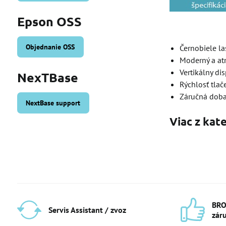
Epson OSS
Objednanie OSS
Černobiele la
Moderný a at
Vertikálny dis
NexTBase
Rýchlosť tlač
Záručná doba
NextBase support
Viac z kat
BRO
Servis Assistant / zvoz
zár