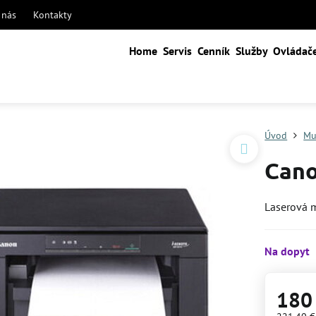
 nás
Kontakty
Home
Servis
Cenník
Služby
Ovládač
Úvod
Mu
Cano
Laserová 
Na dopyt
180