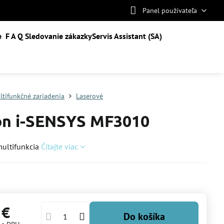
Panel používateľa
e
F A Q
Sledovanie zákazky
Servis Assistant (SA)
ltifunkčné zariadenia
Laserové
n i-SENSYS MF3010
multifunkcia
Čítajte viac
 €
Do košíka