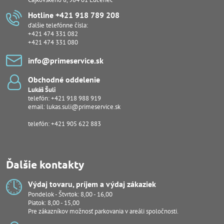
Hotline +421 918 789 208
ďalšie telefónne čísla:
+421 474 331 082
+421 474 331 080
info​@primeservice​.sk
Obchodné oddelenie
Lukáš Šuli
telefón:
+421 918 988 919
email:
lukas.suli@primeservice.sk
telefón: +421 905 622 883
Ďalšie kontakty
Výdaj tovaru, príjem a výdaj zákaziek
Pondelok - Štvrtok: 8,00 - 16,00
Piatok: 8,00 - 15,00
Pre zákazníkov možnosť parkovania v areáli spoločnosti.