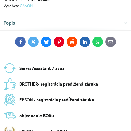
Výrobca:
CANON
Popis
Facebook
Twitter
Bluesky
Pinterest
Reddit
LinkedIn
WhatsApp
E-
mail
Servis Assistant / zvoz
BROTHER- registrácia predĺžená záruka
EPSON - registrácia predĺžená záruka
objednanie BOXu