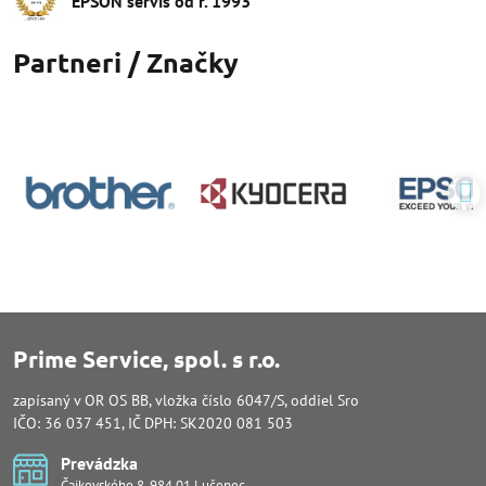
EPSON servis od r​. 1993
Partneri / Značky
Prime Service, spol. s r.o.
zapísaný v OR OS BB, vložka číslo 6047/S, oddiel Sro
IČO: 36 037 451, IČ DPH: SK2020 081 503
Prevádzka
Čajkovského 8, 984 01 Lučenec