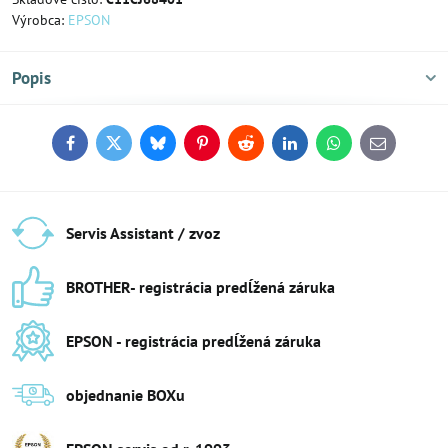
Výrobca:
EPSON
Popis
Facebook
Twitter
Bluesky
Pinterest
Reddit
LinkedIn
WhatsApp
E-
mail
Servis Assistant / zvoz
BROTHER- registrácia predĺžená záruka
EPSON - registrácia predĺžená záruka
objednanie BOXu