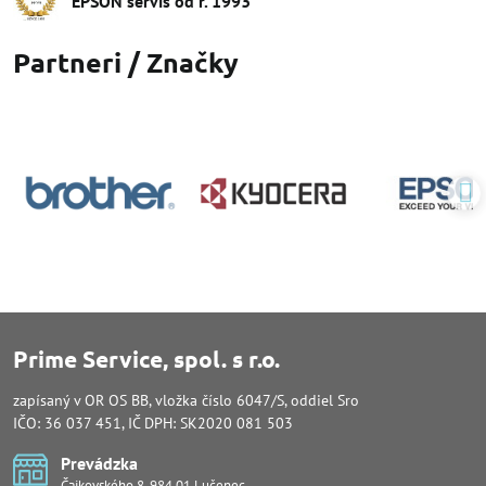
EPSON servis od r​. 1993
Partneri / Značky
Prime Service, spol. s r.o.
zapísaný v OR OS BB, vložka číslo 6047/S, oddiel Sro
IČO: 36 037 451, IČ DPH: SK2020 081 503
Prevádzka
Čajkovského 8, 984 01 Lučenec