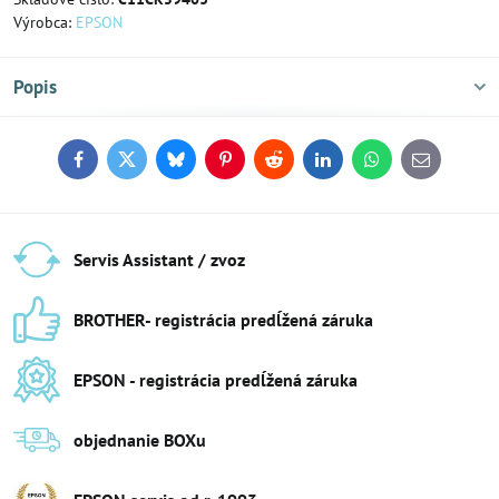
Výrobca:
EPSON
Popis
Facebook
Twitter
Bluesky
Pinterest
Reddit
LinkedIn
WhatsApp
E-
mail
Servis Assistant / zvoz
BROTHER- registrácia predĺžená záruka
EPSON - registrácia predĺžená záruka
objednanie BOXu