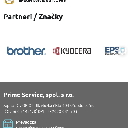
EPSON servis od r​. 1993
Partneri / Značky
Prime Service, spol. s r.o.
zapísaný v OR OS BB, vložka číslo 6047/S, oddiel Sro
IČO: 36 037 451, IČ DPH: SK2020 081 503
Prevádzka
Čajkovského 8, 984 01 Lučenec