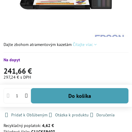
Dajte zbohom atramentovým kazetám
Čítajte viac
Na dopyt
241,66 €
297,24 €
s DPH
Do košíka
Pridať k Obľúbeným
Otázka k produktu
Doručenia
Recyklačný poplatok:
4,62 €
Skladové číslo:
C11CK59403