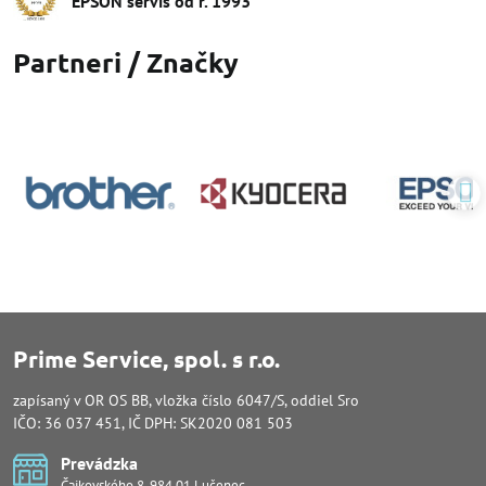
EPSON servis od r​. 1993
Partneri / Značky
Prime Service, spol. s r.o.
zapísaný v OR OS BB, vložka číslo 6047/S, oddiel Sro
IČO: 36 037 451, IČ DPH: SK2020 081 503
Prevádzka
Čajkovského 8, 984 01 Lučenec