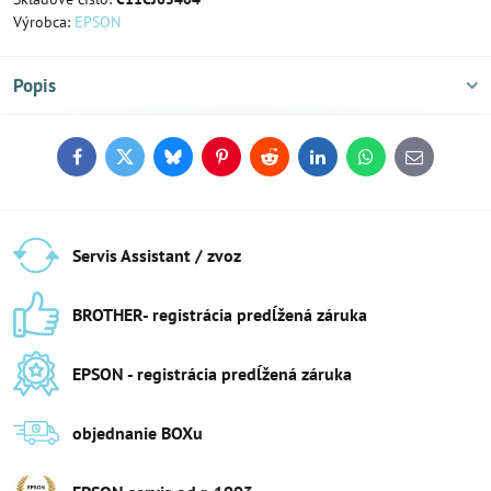
Výrobca:
EPSON
Popis
Facebook
Twitter
Bluesky
Pinterest
Reddit
LinkedIn
WhatsApp
E-
mail
Servis Assistant / zvoz
BROTHER- registrácia predĺžená záruka
EPSON - registrácia predĺžená záruka
objednanie BOXu