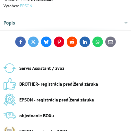
Výrobca:
EPSON
Popis
Facebook
Twitter
Bluesky
Pinterest
Reddit
LinkedIn
WhatsApp
E-
mail
Servis Assistant / zvoz
BROTHER- registrácia predĺžená záruka
EPSON - registrácia predĺžená záruka
objednanie BOXu