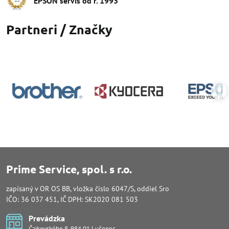
EPSON servis od r​. 1993
Partneri / Značky
Prime Service, spol. s r.o.
zapísaný v OR OS BB, vložka číslo 6047/S, oddiel Sro
IČO: 36 037 451, IČ DPH: SK2020 081 503
Prevádzka
Čajkovského 8, 984 01 Lučenec