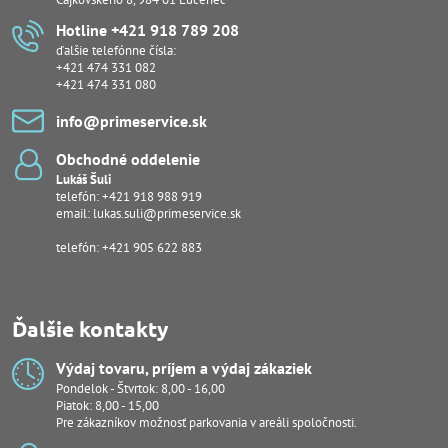
Hotline +421 918 789 208
ďalšie telefónne čísla:
+421 474 331 082
+421 474 331 080
info​@primeservice​.sk
Obchodné oddelenie
Lukáš Šuli
telefón:
+421 918 988 919
email:
lukas.suli@primeservice.sk
telefón: +421 905 622 883
Ďalšie kontakty
Výdaj tovaru, príjem a výdaj zákaziek
Pondelok - Štvrtok: 8,00 - 16,00
Piatok: 8,00 - 15,00
Pre zákazníkov možnosť parkovania v areáli spoločnosti.