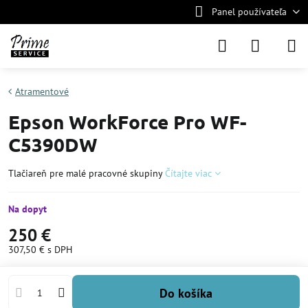
Panel používateľa
Atramentové
Epson WorkForce Pro WF-
C5390DW
Tlačiareň pre malé pracovné skupiny
Čítajte viac
Na dopyt
250 €
307,50 €
s DPH
Do košíka