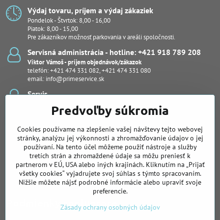
Výdaj tovaru, príjem a výdaj zákaziek
Pondelok - Štvrtok: 8,00 - 16,00
Piatok: 8,00 - 15,00
Pre zákazníkov možnosť parkovania v areáli spoločnosti.
Servisná administrácia - hotline: +421 918 789 208
Viktor Vámoš - príjem objednávok/zákazok
telefón:
+421 474 331 082
,
+421 474 331 080
email:
info@primeservice.sk
Servis
Ján Šuľan - vedúci servisného oddelenia
Predvoľby súkromia
Kevin Bodor
Stanislav Kuľaša, Ing., (pobočka Košice)
Cookies používame na zlepšenie vašej návštevy tejto webovej
Peter Protuš, Michal Fekiač (notebooky, dash kamery)
Juraj Kučera
stránky, analýzu jej výkonnosti a zhromažďovanie údajov o jej
používaní. Na tento účel môžeme použiť nástroje a služby
Pobočka pre Východné Slovensko
tretích strán a zhromaždené údaje sa môžu preniesť k
Slovenská 26, Košice
partnerom v EÚ, USA alebo iných krajinách. Kliknutím na „Prijať
Ing. Stanislav Kuľaša
všetky cookies“ vyjadrujete svoj súhlas s týmto spracovaním.
telefón:
+421 905 122 239
Nižšie môžete nájsť podrobné informácie alebo upraviť svoje
preferencie.
Podmienky spolupráce
Zásady ochrany osobných údajov