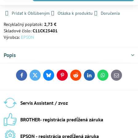
Pridať k Obľúbeným
Otázka k produktu
Doručenia
Recyklačný poplatok:
2,73 €
Skladové číslo:
C11CK25401
Výrobca:
EPSON
Popis
Facebook
Twitter
Bluesky
Pinterest
Reddit
LinkedIn
WhatsApp
E-
mail
Servis Assistant / zvoz
BROTHER- registrácia predĺžená záruka
EPSON - registrácia predĺžená záruka