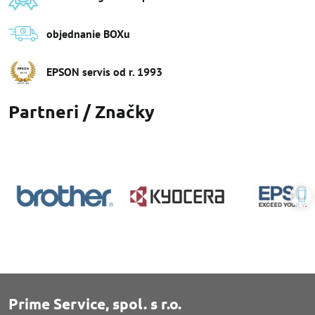
objednanie BOXu
EPSON servis od r​. 1993
Partneri / Značky
Prime Service, spol. s r.o.