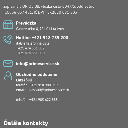
zapísaný v OR OS BB, vložka číslo 6047/S, oddiel Sro
IČO: 36 037 451, IČ DPH: SK2020 081 503
Prevádzka
Čajkovského 8, 984 01 Lučenec
Hotline +421 918 789 208
ďalšie telefónne čísla:
+421 474 331 082
+421 474 331 080
info​@primeservice​.sk
Obchodné oddelenie
Lukáš Šuli
telefón:
+421 918 988 919
email:
lukas.suli@primeservice.sk
telefón: +421 905 622 883
Ďalšie kontakty