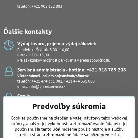
telefón: +421 905 622 883
Ďalšie kontakty
Výdaj tovaru, príjem a výdaj zákaziek
Pondelok - Štvrtok: 8,00 - 16,00
Piatok: 8,00 - 15,00
Pre zákazníkov možnosť parkovania v areáli spoločnosti.
Servisná administrácia - hotline: +421 918 789 208
Viktor Vámoš - príjem objednávok/zákazok
telefón:
+421 474 331 082
,
+421 474 331 080
email:
info@primeservice.sk
Servis
Ján Šuľan - vedúci servisného oddelenia
Predvoľby súkromia
Kevin Bodor
Stanislav Kuľaša, Ing., (pobočka Košice)
Cookies používame na zlepšenie vašej návštevy tejto webovej
Peter Protuš, Michal Fekiač (notebooky, dash kamery)
Juraj Kučera
stránky, analýzu jej výkonnosti a zhromažďovanie údajov o jej
používaní. Na tento účel môžeme použiť nástroje a služby
Pobočka pre Východné Slovensko
tretích strán a zhromaždené údaje sa môžu preniesť k