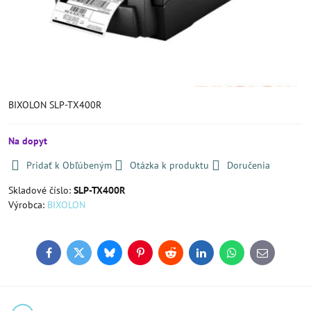
BIXOLON SLP-TX400R
Na dopyt
Pridať k Obľúbeným
Otázka k produktu
Doručenia
Skladové číslo:
SLP-TX400R
Výrobca:
BIXOLON
Facebook
Twitter
Bluesky
Pinterest
Reddit
LinkedIn
WhatsApp
E-
mail