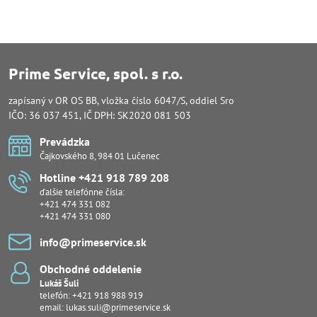
Prime Service, spol. s r.o.
zapísaný v OR OS BB, vložka číslo 6047/S, oddiel Sro
IČO: 36 037 451, IČ DPH: SK2020 081 503
Prevádzka
Čajkovského 8, 984 01 Lučenec
Hotline +421 918 789 208
ďalšie telefónne čísla:
+421 474 331 082
+421 474 331 080
info​@primeservice​.sk
Obchodné oddelenie
Lukáš Šuli
telefón:
+421 918 988 919
email:
lukas.suli@primeservice.sk