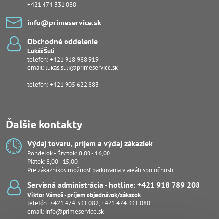
+421 474 331 080
info​@primeservice​.sk
Obchodné oddelenie
Lukáš Šuli
telefón:
+421 918 988 919
email:
lukas.suli@primeservice.sk
telefón: +421 905 622 883
Ďalšie kontakty
Výdaj tovaru, príjem a výdaj zákaziek
Pondelok - Štvrtok: 8,00 - 16,00
Piatok: 8,00 - 15,00
Pre zákazníkov možnosť parkovania v areáli spoločnosti.
Servisná administrácia - hotline: +421 918 789 208
Viktor Vámoš - príjem objednávok/zákazok
telefón:
+421 474 331 082
,
+421 474 331 080
email:
info@primeservice.sk