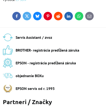
Facebook
Twitter
Bluesky
Pinterest
Reddit
LinkedIn
WhatsApp
E-
mail
Servis Assistant / zvoz
BROTHER- registrácia predĺžená záruka
EPSON - registrácia predĺžená záruka
objednanie BOXu
EPSON servis od r​. 1993
Partneri / Značky