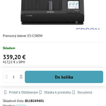
Prenosný skener ES-C380W
Skladom
339,20 €
417,22 €
s DPH
Do košíka
Pridať k Obľúbeným
Otázka k produktu
Doručenia
Skladové číslo:
B11B269401
Výrobca:
EPSON