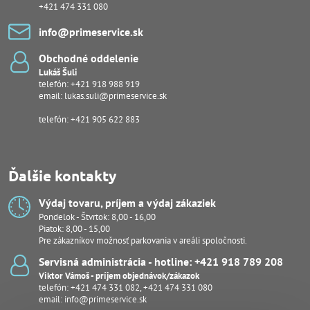
+421 474 331 080
info​@primeservice​.sk
Obchodné oddelenie
Lukáš Šuli
telefón:
+421 918 988 919
email:
lukas.suli@primeservice.sk
telefón: +421 905 622 883
Ďalšie kontakty
Výdaj tovaru, príjem a výdaj zákaziek
Pondelok - Štvrtok: 8,00 - 16,00
Piatok: 8,00 - 15,00
Pre zákazníkov možnosť parkovania v areáli spoločnosti.
Servisná administrácia - hotline: +421 918 789 208
Viktor Vámoš - príjem objednávok/zákazok
telefón:
+421 474 331 082
,
+421 474 331 080
email:
info@primeservice.sk