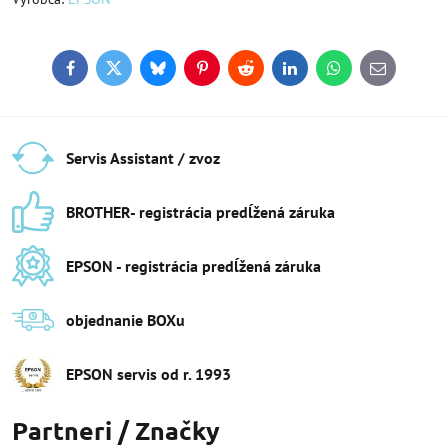
Facebook
Twitter
Bluesky
Pinterest
Reddit
LinkedIn
WhatsApp
E-
mail
Servis Assistant / zvoz
BROTHER- registrácia predĺžená záruka
EPSON - registrácia predĺžená záruka
objednanie BOXu
EPSON servis od r​. 1993
Partneri / Značky