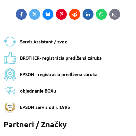
Facebook
Twitter
Bluesky
Pinterest
Reddit
LinkedIn
WhatsApp
E-
mail
Servis Assistant / zvoz
BROTHER- registrácia predĺžená záruka
EPSON - registrácia predĺžená záruka
objednanie BOXu
EPSON servis od r​. 1993
Partneri / Značky