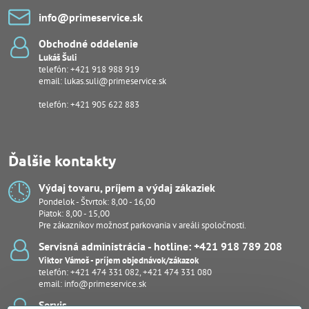
info​@primeservice​.sk
Obchodné oddelenie
Lukáš Šuli
telefón:
+421 918 988 919
email:
lukas.suli@primeservice.sk
telefón: +421 905 622 883
Ďalšie kontakty
Výdaj tovaru, príjem a výdaj zákaziek
Pondelok - Štvrtok: 8,00 - 16,00
Piatok: 8,00 - 15,00
Pre zákazníkov možnosť parkovania v areáli spoločnosti.
Servisná administrácia - hotline: +421 918 789 208
Viktor Vámoš - príjem objednávok/zákazok
telefón:
+421 474 331 082
,
+421 474 331 080
email:
info@primeservice.sk
Servis