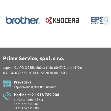
Prime Service, spol. s r.o.
zapísaný v OR OS BB, vložka číslo 6047/S, oddiel Sro
IČO: 36 037 451, IČ DPH: SK2020 081 503
Prevádzka
Čajkovského 8, 984 01 Lučenec
Hotline +421 918 789 208
ďalšie telefónne čísla:
+421 474 331 082
+421 474 331 080