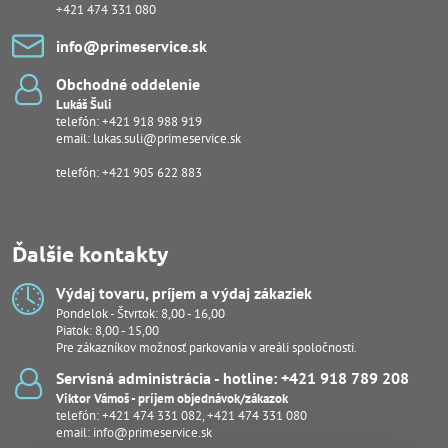
+421 474 331 080
info​@primeservice​.sk
Obchodné oddelenie
Lukáš Šuli
telefón:
+421 918 988 919
email:
lukas.suli@primeservice.sk
telefón: +421 905 622 883
Ďalšie kontakty
Výdaj tovaru, príjem a výdaj zákaziek
Pondelok - Štvrtok: 8,00 - 16,00
Piatok: 8,00 - 15,00
Pre zákazníkov možnosť parkovania v areáli spoločnosti.
Servisná administrácia - hotline: +421 918 789 208
Viktor Vámoš - príjem objednávok/zákazok
telefón:
+421 474 331 082
,
+421 474 331 080
email:
info@primeservice.sk