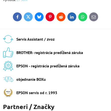
Facebook
Twitter
Bluesky
Pinterest
Reddit
LinkedIn
WhatsApp
E-
mail
Servis Assistant / zvoz
BROTHER- registrácia predĺžená záruka
EPSON - registrácia predĺžená záruka
objednanie BOXu
EPSON servis od r​. 1993
Partneri / Značky