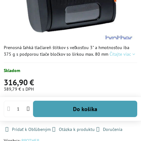
Prenosná ľahká tlačiareň štítkov s veľkosťou 3" a hmotnosťou iba
375 g s podporou tlače bločkov so šírkou max. 80 mm
Čítajte viac
Skladom
316,90 €
389,79 €
s DPH
Do košíka
Pridať k Obľúbeným
Otázka k produktu
Doručenia
Výrobca:
BROTHER