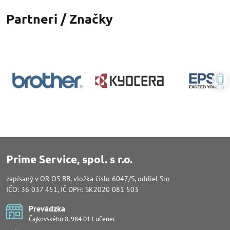
Partneri / Značky
Prime Service, spol. s r.o.
zapísaný v OR OS BB, vložka číslo 6047/S, oddiel Sro
IČO: 36 037 451, IČ DPH: SK2020 081 503
Prevádzka
Čajkovského 8, 984 01 Lučenec