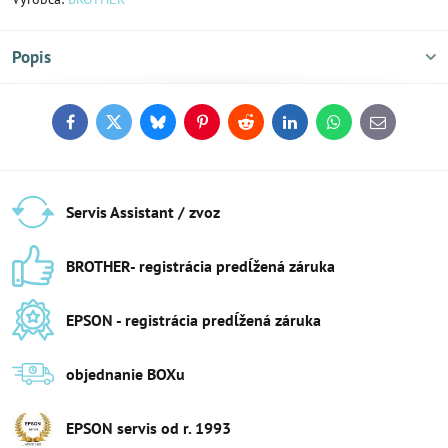
Popis
Facebook
Twitter
Bluesky
Pinterest
Reddit
LinkedIn
WhatsApp
E-
mail
Servis Assistant / zvoz
BROTHER- registrácia predĺžená záruka
EPSON - registrácia predĺžená záruka
objednanie BOXu
EPSON servis od r​. 1993