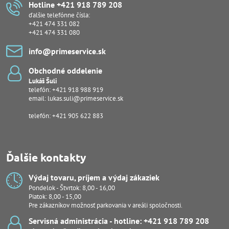
Hotline +421 918 789 208
ďalšie telefónne čísla:
+421 474 331 082
+421 474 331 080
info​@primeservice​.sk
Obchodné oddelenie
Lukáš Šuli
telefón:
+421 918 988 919
email:
lukas.suli@primeservice.sk
telefón: +421 905 622 883
Ďalšie kontakty
Výdaj tovaru, príjem a výdaj zákaziek
Pondelok - Štvrtok: 8,00 - 16,00
Piatok: 8,00 - 15,00
Pre zákazníkov možnosť parkovania v areáli spoločnosti.
Servisná administrácia - hotline: +421 918 789 208