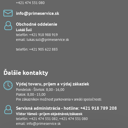
+421 474 331 080
info​@primeservice​.sk
Obchodné oddelenie
Lukáš Šuli
telefón:
+421 918 988 919
email:
lukas.suli@primeservice.sk
telefón: +421 905 622 883
Ďalšie kontakty
Výdaj tovaru, príjem a výdaj zákaziek
Pondelok - Štvrtok: 8,00 - 16,00
Piatok: 8,00 - 15,00
Pre zákazníkov možnosť parkovania v areáli spoločnosti.
Servisná administrácia - hotline: +421 918 789 208
Viktor Vámoš - príjem objednávok/zákazok
telefón:
+421 474 331 082
,
+421 474 331 080
email:
info@primeservice.sk