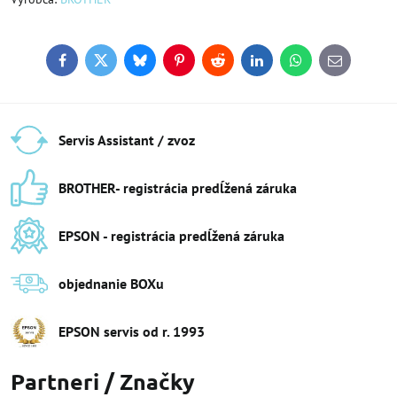
Facebook
Twitter
Bluesky
Pinterest
Reddit
LinkedIn
WhatsApp
E-
mail
Servis Assistant / zvoz
BROTHER- registrácia predĺžená záruka
EPSON - registrácia predĺžená záruka
objednanie BOXu
EPSON servis od r​. 1993
Partneri / Značky