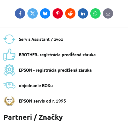
Facebook
Twitter
Bluesky
Pinterest
Reddit
LinkedIn
WhatsApp
E-
mail
Servis Assistant / zvoz
BROTHER- registrácia predĺžená záruka
EPSON - registrácia predĺžená záruka
objednanie BOXu
EPSON servis od r​. 1993
Partneri / Značky