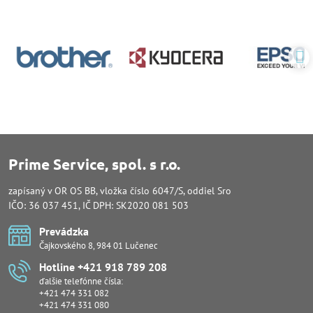
Prime Service, spol. s r.o.
zapísaný v OR OS BB, vložka číslo 6047/S, oddiel Sro
IČO: 36 037 451, IČ DPH: SK2020 081 503
Prevádzka
Čajkovského 8, 984 01 Lučenec
Hotline +421 918 789 208
ďalšie telefónne čísla:
+421 474 331 082
+421 474 331 080