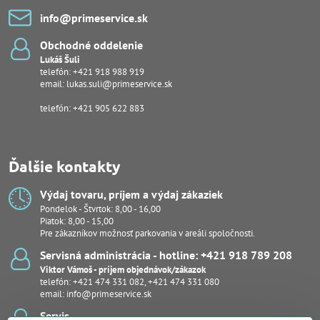
info​@primeservice​.sk
Obchodné oddelenie
Lukáš Šuli
telefón:
+421 918 988 919
email:
lukas.suli@primeservice.sk
telefón: +421 905 622 883
Ďalšie kontakty
Výdaj tovaru, príjem a výdaj zákaziek
Pondelok - Štvrtok: 8,00 - 16,00
Piatok: 8,00 - 15,00
Pre zákazníkov možnosť parkovania v areáli spoločnosti.
Servisná administrácia - hotline: +421 918 789 208
Viktor Vámoš - príjem objednávok/zákazok
telefón:
+421 474 331 082
,
+421 474 331 080
email:
info@primeservice.sk
Servis