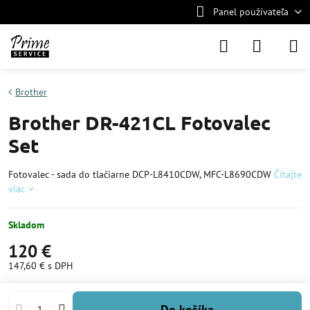
Panel používateľa
Brother
Brother DR-421CL Fotovalec
Set
Fotovalec - sada do tlačiarne DCP-L8410CDW, MFC-L8690CDW
Čítajte
viac
Skladom
120 €
147,60 €
s DPH
Do košíka