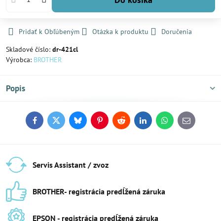
Pridať k Obľúbeným
Otázka k produktu
Doručenia
Skladové číslo:
dr-421cl
Výrobca:
BROTHER
Popis
Facebook
Twitter
Bluesky
Pinterest
Reddit
LinkedIn
WhatsApp
E-
mail
Servis Assistant / zvoz
BROTHER- registrácia predĺžená záruka
EPSON - registrácia predĺžená záruka