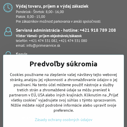
Výdaj tovaru, príjem a výdaj zákaziek
Pondelok - Štvrtok: 8,00 - 16,00
Piatok: 8,00 - 15,00
Pre zákazníkov možnosť parkovania v areáli spoločnosti.
Servisná administrácia - hotline: +421 918 789 208
Viktor Vámoš - príjem objednávok/zákazok
telefón:
+421 474 331 082
,
+421 474 331 080
email:
info@primeservice.sk
Servis
Ján Šuľan - vedúci servisného oddelenia
Predvoľby súkromia
Kevin Bodor
Stanislav Kuľaša, Ing., (pobočka Košice)
Cookies používame na zlepšenie vašej návštevy tejto webovej
Peter Protuš, Michal Fekiač (notebooky, dash kamery)
Juraj Kučera
stránky, analýzu jej výkonnosti a zhromažďovanie údajov o jej
používaní. Na tento účel môžeme použiť nástroje a služby
Pobočka pre Východné Slovensko
tretích strán a zhromaždené údaje sa môžu preniesť k
Slovenská 26, Košice
partnerom v EÚ, USA alebo iných krajinách. Kliknutím na „Prijať
Ing. Stanislav Kuľaša
všetky cookies“ vyjadrujete svoj súhlas s týmto spracovaním.
telefón:
+421 905 122 239
Nižšie môžete nájsť podrobné informácie alebo upraviť svoje
preferencie.
Podmienky spolupráce
Zásady ochrany osobných údajov