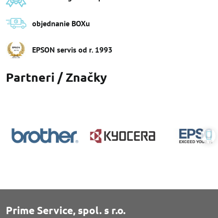
objednanie BOXu
EPSON servis od r​. 1993
Partneri / Značky
Prime Service, spol. s r.o.