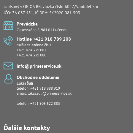
zapísaný v OR OS BB, vložka číslo 6047/S, oddiel Sro
IČO: 36 037 451, IČ DPH: SK2020 081 503
Prevádzka
Čajkovského 8, 984 01 Lučenec
Hotline +421 918 789 208
ďalšie telefónne čísla:
+421 474 331 082
+421 474 331 080
info​@primeservice​.sk
Obchodné oddelenie
Lukáš Šuli
telefón:
+421 918 988 919
email:
lukas.suli@primeservice.sk
telefón: +421 905 622 883
Ďalšie kontakty