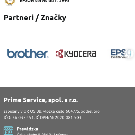
EPSON servis od r​. 1993
Partneri / Značky
Prime Service, spol. s r.o.
zapísaný v OR OS BB, vložka číslo 6047/S, oddiel Sro
IČO: 36 037 451, IČ DPH: SK2020 081 503
Prevádzka
Čajkovského 8, 984 01 Lučenec