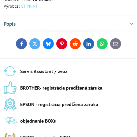
Výrobca:
CT PRINT
Popis
Facebook
Twitter
Bluesky
Pinterest
Reddit
LinkedIn
WhatsApp
E-
mail
Servis Assistant / zvoz
BROTHER- registrácia predĺžená záruka
EPSON - registrácia predĺžená záruka
objednanie BOXu