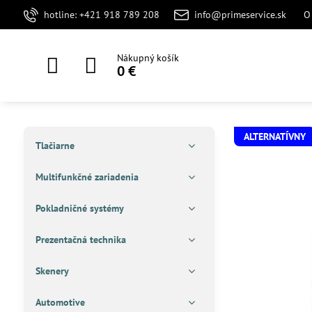
hotline: +421 918 789 208
info@primeservice.sk
O
Nákupný košík
0 €
ALTERNATÍVNY
Tlačiarne
Multifunkčné zariadenia
Pokladničné systémy
Prezentačná technika
Skenery
Automotive