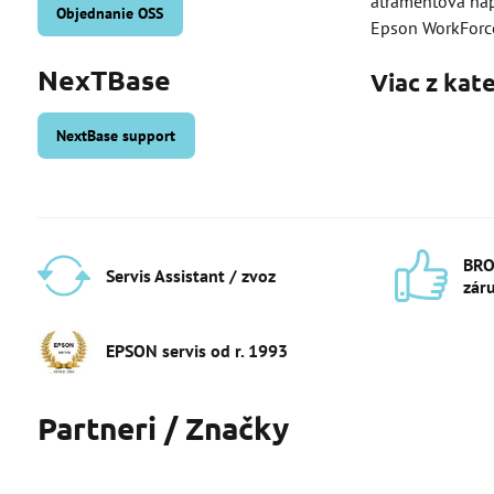
atramentová náp
Objednanie OSS
Epson WorkFor
NexTBase
Viac z kat
NextBase support
BRO
Servis Assistant / zvoz
zár
EPSON servis od r​. 1993
Partneri / Značky