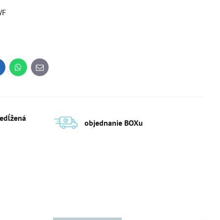
WF
inkedIn
WhatsApp
E-
mail
redĺžená
objednanie BOXu