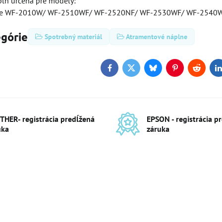
lň určená pre modely:
ce WF-2010W/ WF-2510WF/ WF-2520NF/ WF-2530WF/ WF-2540
egórie
Spotrebný materiál
Atramentové náplne
Facebook
Twitter
Bluesky
Pinterest
Reddit
L
THER- registrácia predĺžená
EPSON - registrácia p
uka
záruka