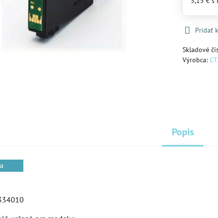
5,13 €
s
Pridať
Skladové čí
Výrobca:
CT
Popis
334010