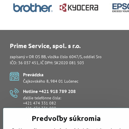
Prime Service, spol. s r.o.
zapísaný v OR OS BB, vložka číslo 6047/S, oddiel Sro
IČO: 36 037 451, IČ DPH: SK2020 081 503
Prevádzka
Čajkovského 8, 984 01 Lučenec
Hotline +421 918 789 208
ďalšie telefónne čísla:
+421 474 331 082
+421 474 331 080
Predvoľby súkromia
info​@primeservice​.sk