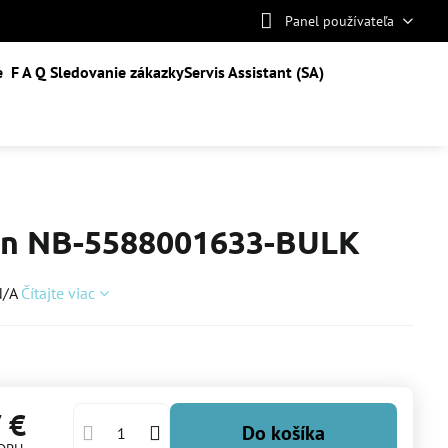
Panel používateľa
e
F A Q
Sledovanie zákazky
Servis Assistant (SA)
n NB-5588001633-BULK
N/A
Čítajte viac
 €
Do košíka