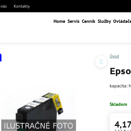
 nás
Kontakty
Home
Servis
Cenník
Služby
Ovládač
Úvod
Epso
kapacita: 
Skladom
4,17