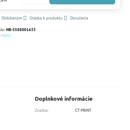
 DPH
 k Obľúbeným
Otázka k produktu
Doručenia
slo:
NB-5588001633
 PRINT
Doplnkové informácie
Značka:
CT PRINT