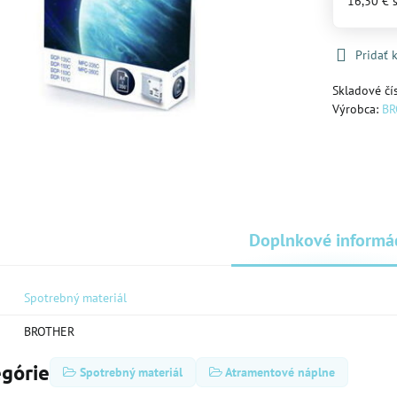
16,30 €
Pridať
Skladové čí
Výrobca:
BR
Doplnkové informá
Spotrebný materiál
BROTHER
egórie
Spotrebný materiál
Atramentové náplne