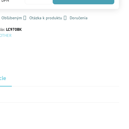
s DPH
 k Obľúbeným
Otázka k produktu
Doručenia
slo:
LC970BK
OTHER
cie