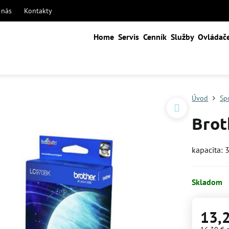
 nás
Kontakty
Home
Servis
Cenník
Služby
Ovládač
Úvod
Sp
Brot
kapacita: 
Skladom
13,