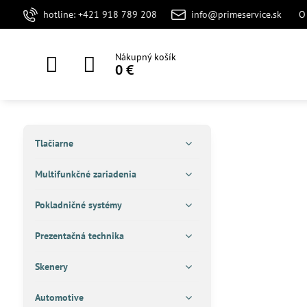
hotline: +421 918 789 208
info@primeservice.sk
O
Nákupný košík
0 €
Tlačiarne
Multifunkčné zariadenia
Pokladničné systémy
Prezentačná technika
Skenery
Automotive