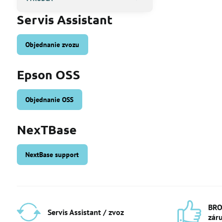
Servis Assistant
Objednanie zvozu
Epson OSS
Objednanie OSS
NexTBase
NextBase support
BRO
Servis Assistant / zvoz
zár