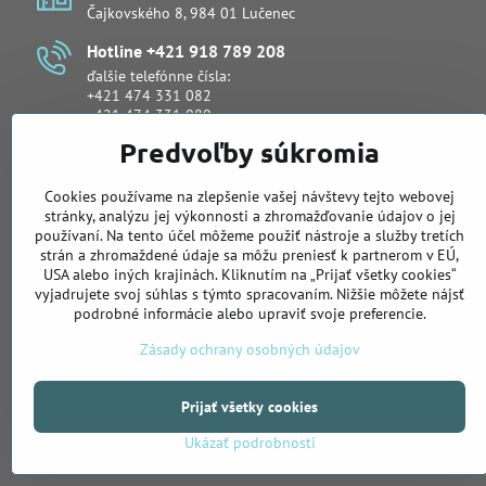
Čajkovského 8, 984 01 Lučenec
Hotline +421 918 789 208
ďalšie telefónne čísla:
+421 474 331 082
+421 474 331 080
Predvoľby súkromia
info​@primeservice​.sk
Cookies používame na zlepšenie vašej návštevy tejto webovej
Obchodné oddelenie
stránky, analýzu jej výkonnosti a zhromažďovanie údajov o jej
Lukáš Šuli
používaní. Na tento účel môžeme použiť nástroje a služby tretích
telefón:
+421 918 988 919
strán a zhromaždené údaje sa môžu preniesť k partnerom v EÚ,
email:
lukas.suli@primeservice.sk
USA alebo iných krajinách. Kliknutím na „Prijať všetky cookies“
vyjadrujete svoj súhlas s týmto spracovaním. Nižšie môžete nájsť
telefón: +421 905 622 883
podrobné informácie alebo upraviť svoje preferencie.
Zásady ochrany osobných údajov
Prijať všetky cookies
Ukázať podrobnosti