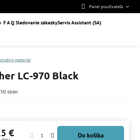
Panel používateľa
e
F A Q
Sledovanie zákazky
Servis Assistant (SA)
otrebný materiál
her LC-970 Black
350 strán
25 €
Do košíka