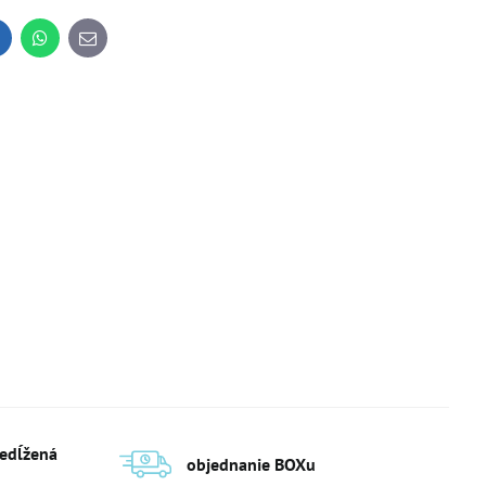
inkedIn
WhatsApp
E-
mail
redĺžená
objednanie BOXu