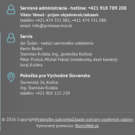
Servisná administrácia - hotline: +421 918 789 208
Viktor Vámoš - príjem objednávok/zákazok
telefón:
+421 474 331 082
,
+421 474 331 080
email:
info@primeservice.sk
Servis
Ján Šuľan - vedúci servisného oddelenia
Kevin Bodor
Stanislav Kuľaša, Ing., (pobočka Košice)
Peter Protuš, Michal Fekiač (notebooky, dash kamery)
Juraj Kučera
Pobočka pre Východné Slovensko
Slovenská 26, Košice
Ing. Stanislav Kuľaša
telefón:
+421 905 122 239
©
2026
Copyright
Predvoľby súkromia
Zásady ochrany osobných údajov
Vytvorené pomocou:
BiznisWeb.sk