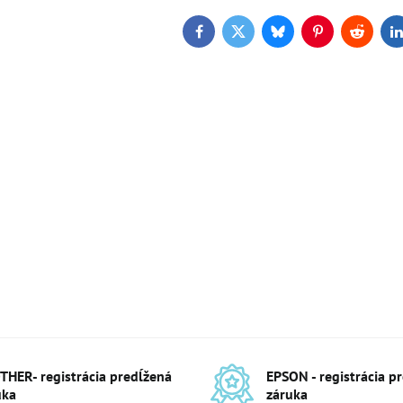
Facebook
Twitter
Bluesky
Pinterest
Reddit
L
THER- registrácia predĺžená
EPSON - registrácia p
uka
záruka