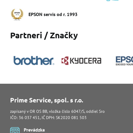
EPSON servis od r​. 1993
Partneri / Značky
Prime Service, spol. s r.o.
zapísaný v OR OS BB, vložka číslo 6047/S, oddiel Sro
IČO: 36 037 451, IČ DPH: SK2020 081 503
Prevádzka