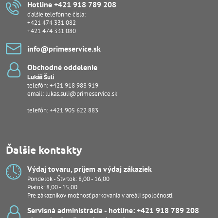
Hotline +421 918 789 208
ďalšie telefónne čísla:
+421 474 331 082
+421 474 331 080
info​@primeservice​.sk
Obchodné oddelenie
Lukáš Šuli
telefón:
+421 918 988 919
email:
lukas.suli@primeservice.sk
telefón: +421 905 622 883
Ďalšie kontakty
Výdaj tovaru, príjem a výdaj zákaziek
Pondelok - Štvrtok: 8,00 - 16,00
Piatok: 8,00 - 15,00
Pre zákazníkov možnosť parkovania v areáli spoločnosti.
Servisná administrácia - hotline: +421 918 789 208