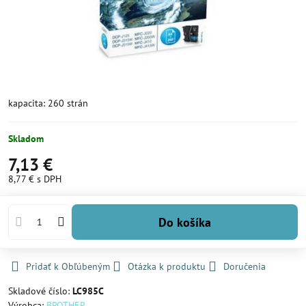
kapacita: 260 strán
Skladom
7,13 €
8,77 €
s DPH
Do košíka
Pridať k Obľúbeným
Otázka k produktu
Doručenia
Skladové číslo:
LC985C
Výrobca:
BROTHER