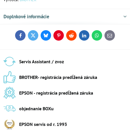
Doplnkové informácie
Facebook
Twitter
Bluesky
Pinterest
Reddit
LinkedIn
WhatsApp
E-
mail
Servis Assistant / zvoz
BROTHER- registrácia predĺžená záruka
EPSON - registrácia predĺžená záruka
objednanie BOXu
EPSON servis od r​. 1993