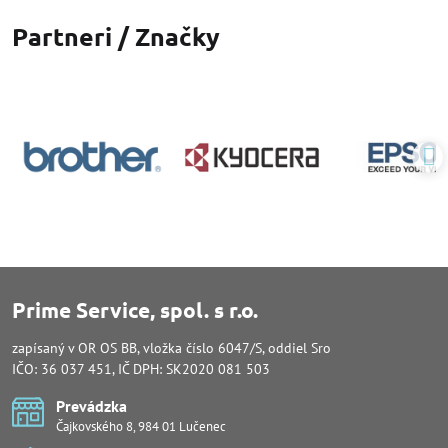
Partneri / Značky
Prime Service, spol. s r.o.
zapísaný v OR OS BB, vložka číslo 6047/S, oddiel Sro
IČO: 36 037 451, IČ DPH: SK2020 081 503
Prevádzka
Čajkovského 8, 984 01 Lučenec