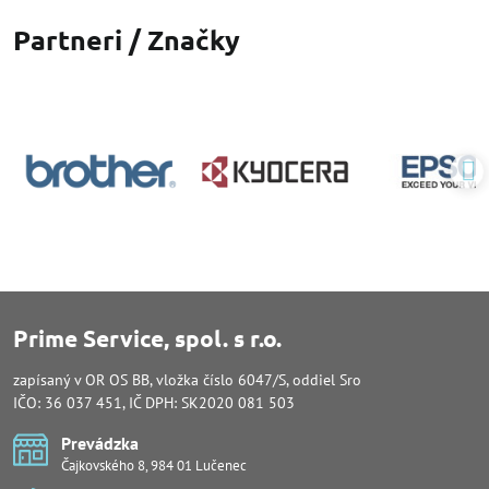
Partneri / Značky
Prime Service, spol. s r.o.
zapísaný v OR OS BB, vložka číslo 6047/S, oddiel Sro
IČO: 36 037 451, IČ DPH: SK2020 081 503
Prevádzka
Čajkovského 8, 984 01 Lučenec