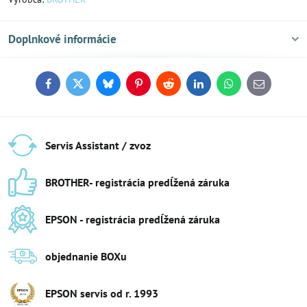
Doplnkové informácie
Facebook
Twitter
Bluesky
Pinterest
Reddit
LinkedIn
WhatsApp
E-
mail
Servis Assistant / zvoz
BROTHER- registrácia predĺžená záruka
EPSON - registrácia predĺžená záruka
objednanie BOXu
EPSON servis od r​. 1993