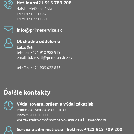
Hotline +421 918 789 208
ďalšie telefónne čísla:
+421 474 331 082
+421 474 331 080
info​@primeservice​.sk
Obchodné oddelenie
Lukáš Šuli
telefón:
+421 918 988 919
email:
lukas.suli@primeservice.sk
telefón: +421 905 622 883
Ďalšie kontakty
Výdaj tovaru, príjem a výdaj zákaziek
Pondelok - Štvrtok: 8,00 - 16,00
Piatok: 8,00 - 15,00
Pre zákazníkov možnosť parkovania v areáli spoločnosti.
Servisná administrácia - hotline: +421 918 789 208