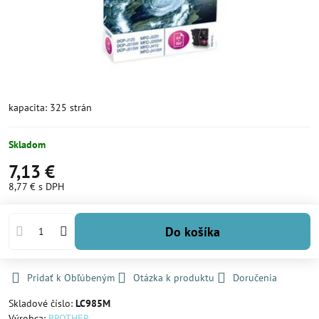
kapacita: 325 strán
Skladom
7,13 €
8,77 €
s DPH
Do košíka
Pridať k Obľúbeným
Otázka k produktu
Doručenia
Skladové číslo:
LC985M
Výrobca:
BROTHER