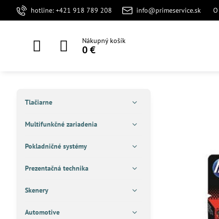
hotline: +421 918 789 208
info@primeservice.sk
O
Nákupný košík
0 €
Tlačiarne
Multifunkčné zariadenia
Pokladničné systémy
Prezentačná technika
Skenery
Automotive