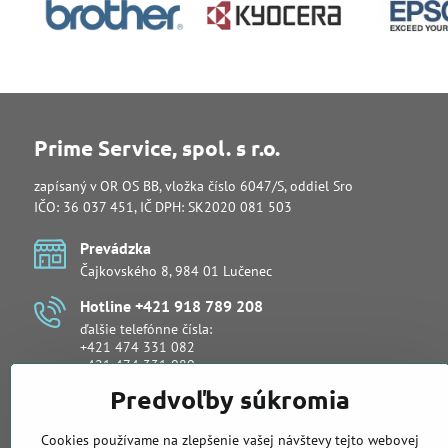
Prime Service, spol. s r.o.
zapísaný v OR OS BB, vložka číslo 6047/S, oddiel Sro
IČO: 36 037 451, IČ DPH: SK2020 081 503
Prevádzka
Čajkovského 8, 984 01 Lučenec
Hotline +421 918 789 208
ďalšie telefónne čísla:
+421 474 331 082
+421 474 331 080
Predvoľby súkromia
info​@primeservice​.sk
Cookies používame na zlepšenie vašej návštevy tejto webovej
Obchodné oddelenie