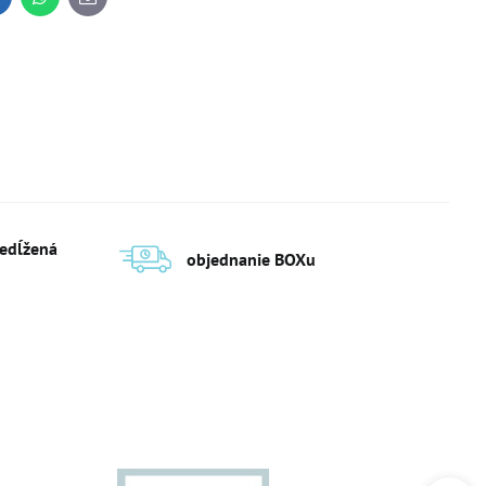
inkedIn
WhatsApp
E-
mail
redĺžená
objednanie BOXu