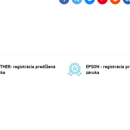
Facebook
Twitter
Bluesky
Pinterest
Reddit
L
THER- registrácia predĺžená
EPSON - registrácia p
uka
záruka