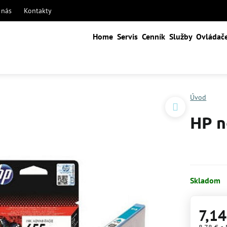
 nás
Kontakty
Home
Servis
Cenník
Služby
Ovládač
Úvod
HP n
Skladom
7,14