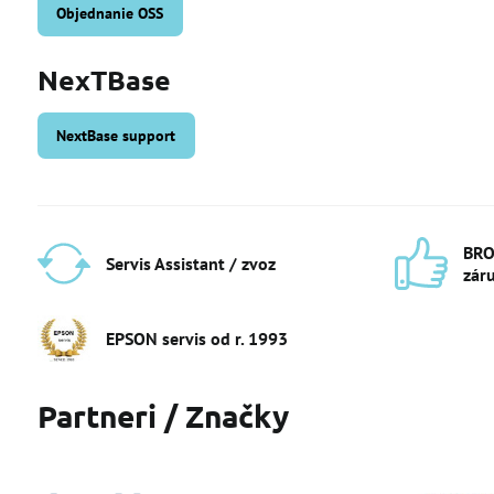
Objednanie OSS
NexTBase
NextBase support
BRO
Servis Assistant / zvoz
zár
EPSON servis od r​. 1993
Partneri / Značky