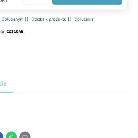
 DPH
 k Obľúbeným
Otázka k produktu
Doručenia
slo:
CZ110AE
P
cie