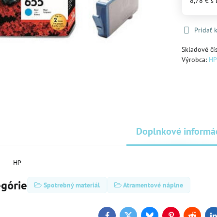
8,78 €
s
Pridať
Skladové čí
Výrobca:
H
Doplnkové informá
HP
egórie
Spotrebný materiál
Atramentové náplne