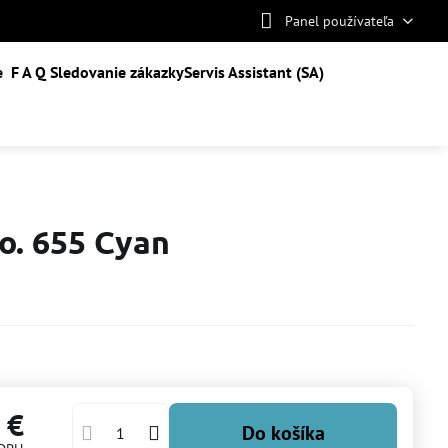
Panel používateľa
e
F A Q
Sledovanie zákazky
Servis Assistant (SA)
o. 655 Cyan
 €
Do košíka