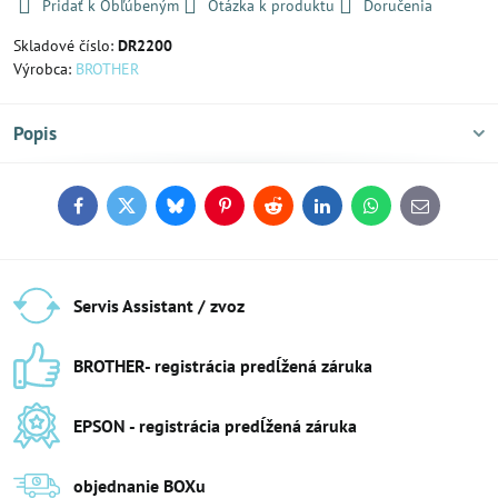
Pridať k Obľúbeným
Otázka k produktu
Doručenia
Skladové číslo:
DR2200
Výrobca:
BROTHER
Popis
Facebook
Twitter
Bluesky
Pinterest
Reddit
LinkedIn
WhatsApp
E-
mail
Servis Assistant / zvoz
BROTHER- registrácia predĺžená záruka
EPSON - registrácia predĺžená záruka
objednanie BOXu