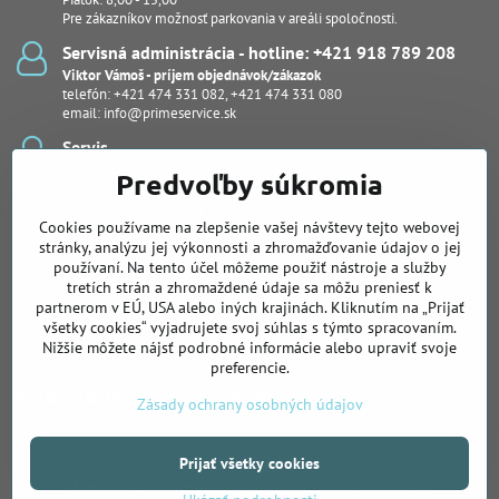
Pre zákazníkov možnosť parkovania v areáli spoločnosti.
Servisná administrácia - hotline: +421 918 789 208
Viktor Vámoš - príjem objednávok/zákazok
telefón:
+421 474 331 082
,
+421 474 331 080
email:
info@primeservice.sk
Servis
Ján Šuľan - vedúci servisného oddelenia
Predvoľby súkromia
Kevin Bodor
Stanislav Kuľaša, Ing., (pobočka Košice)
Cookies používame na zlepšenie vašej návštevy tejto webovej
Peter Protuš, Michal Fekiač (notebooky, dash kamery)
Juraj Kučera
stránky, analýzu jej výkonnosti a zhromažďovanie údajov o jej
používaní. Na tento účel môžeme použiť nástroje a služby
Pobočka pre Východné Slovensko
tretích strán a zhromaždené údaje sa môžu preniesť k
Slovenská 26, Košice
partnerom v EÚ, USA alebo iných krajinách. Kliknutím na „Prijať
Ing. Stanislav Kuľaša
všetky cookies“ vyjadrujete svoj súhlas s týmto spracovaním.
telefón:
+421 905 122 239
Nižšie môžete nájsť podrobné informácie alebo upraviť svoje
preferencie.
Podmienky spolupráce
Zásady ochrany osobných údajov
Prijať všetky cookies
©
2026
Copyright
Predvoľby súkromia
Zásady ochrany osobných údajov