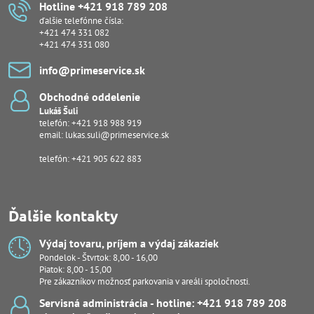
Hotline +421 918 789 208
ďalšie telefónne čísla:
+421 474 331 082
+421 474 331 080
info​@primeservice​.sk
Obchodné oddelenie
Lukáš Šuli
telefón:
+421 918 988 919
email:
lukas.suli@primeservice.sk
telefón: +421 905 622 883
Ďalšie kontakty
Výdaj tovaru, príjem a výdaj zákaziek
Pondelok - Štvrtok: 8,00 - 16,00
Piatok: 8,00 - 15,00
Pre zákazníkov možnosť parkovania v areáli spoločnosti.
Servisná administrácia - hotline: +421 918 789 208