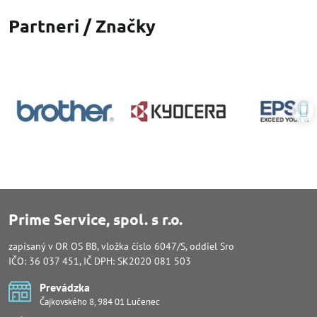
Partneri / Značky
Prime Service, spol. s r.o.
zapísaný v OR OS BB, vložka číslo 6047/S, oddiel Sro
IČO: 36 037 451, IČ DPH: SK2020 081 503
Prevádzka
Čajkovského 8, 984 01 Lučenec