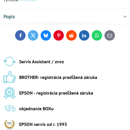
Popis
Facebook
Twitter
Bluesky
Pinterest
Reddit
LinkedIn
WhatsApp
E-
mail
Servis Assistant / zvoz
BROTHER- registrácia predĺžená záruka
EPSON - registrácia predĺžená záruka
objednanie BOXu
EPSON servis od r​. 1993