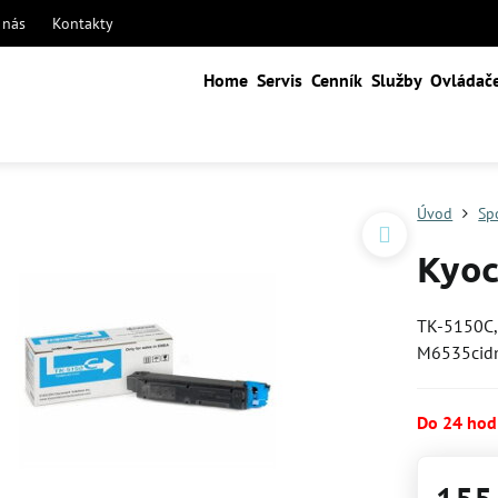
 nás
Kontakty
Home
Servis
Cenník
Služby
Ovládač
Úvod
Sp
Kyoc
TK-5150C,
M6535cid
Do 24 hod