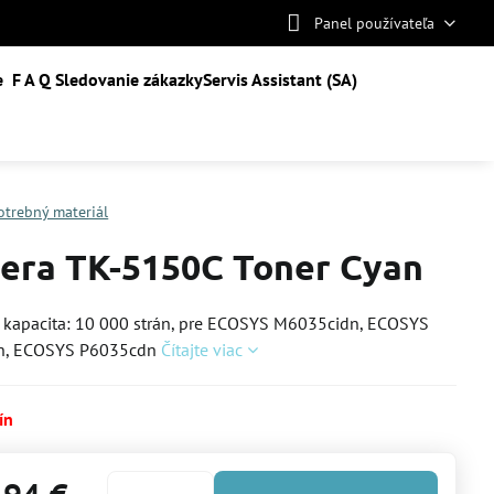
Panel používateľa
e
F A Q
Sledovanie zákazky
Servis Assistant (SA)
otrebný materiál
era TK-5150C Toner Cyan
 kapacita: 10 000 strán, pre ECOSYS M6035cidn, ECOSYS
n, ECOSYS P6035cdn
Čítajte viac
ín