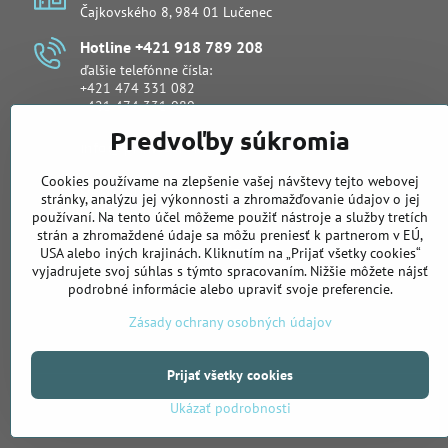
Čajkovského 8, 984 01 Lučenec
Hotline +421 918 789 208
ďalšie telefónne čísla:
+421 474 331 082
+421 474 331 080
Predvoľby súkromia
info​@primeservice​.sk
Cookies používame na zlepšenie vašej návštevy tejto webovej
Obchodné oddelenie
stránky, analýzu jej výkonnosti a zhromažďovanie údajov o jej
Lukáš Šuli
používaní. Na tento účel môžeme použiť nástroje a služby tretích
telefón:
+421 918 988 919
strán a zhromaždené údaje sa môžu preniesť k partnerom v EÚ,
email:
lukas.suli@primeservice.sk
USA alebo iných krajinách. Kliknutím na „Prijať všetky cookies“
vyjadrujete svoj súhlas s týmto spracovaním. Nižšie môžete nájsť
telefón: +421 905 622 883
podrobné informácie alebo upraviť svoje preferencie.
Zásady ochrany osobných údajov
Prijať všetky cookies
Ukázať podrobnosti