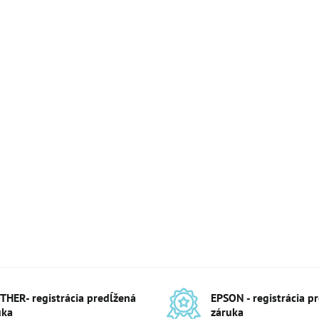
THER- registrácia predĺžená
EPSON - registrácia p
uka
záruka