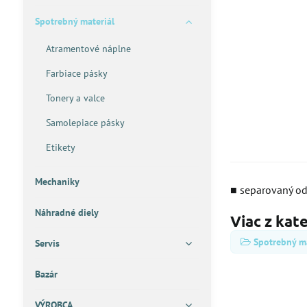
Spotrebný materiál
Atramentové náplne
Farbiace pásky
Tonery a valce
Samolepiace pásky
Etikety
Mechaniky
■ separovaný o
Náhradné diely
Viac z kat
Spotrebný ma
Servis
Bazár
VÝROBCA