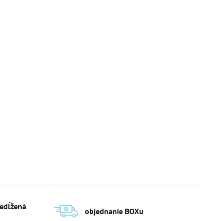
redĺžená
objednanie BOXu