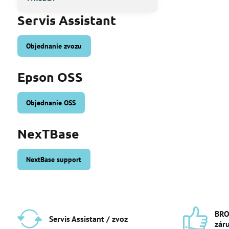
Servis Assistant
Objednanie zvozu
Epson OSS
Objednanie OSS
NexTBase
NextBase support
BRO
Servis Assistant / zvoz
zár