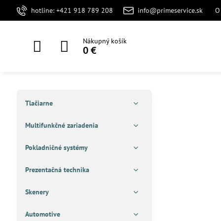
hotline: +421 918 789 208
info@primeservice.sk
O
Nákupný košík
0 €
Tlačiarne
Multifunkčné zariadenia
Pokladničné systémy
Prezentačná technika
Skenery
Automotive