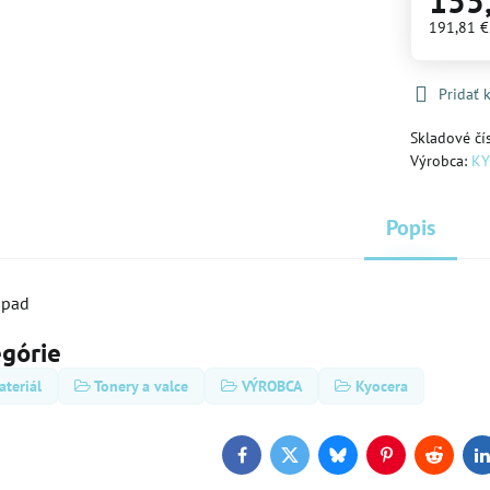
155
191,81 
Pridať
Skladové čí
Výrobca:
KY
Popis
dpad
egórie
teriál
Tonery a valce
VÝROBCA
Kyocera
Facebook
Twitter
Bluesky
Pinterest
Reddit
L