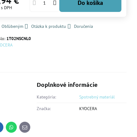
,94 €
Do košíka
€
s DPH
 k Obľúbeným
Otázka k produktu
Doručenia
slo:
1T02NSCNL0
OCERA
Doplnkové informácie
Kategória:
Spotrebný materiál
Značka:
KYOCERA
inkedIn
WhatsApp
E-
mail