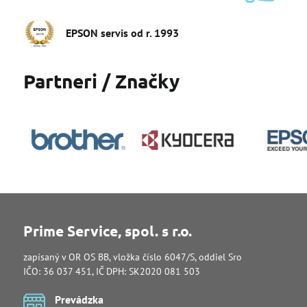
EPSON servis od r​. 1993
Partneri / Značky
Prime Service, spol. s r.o.
zapísaný v OR OS BB, vložka číslo 6047/S, oddiel Sro
IČO: 36 037 451, IČ DPH: SK2020 081 503
Prevádzka