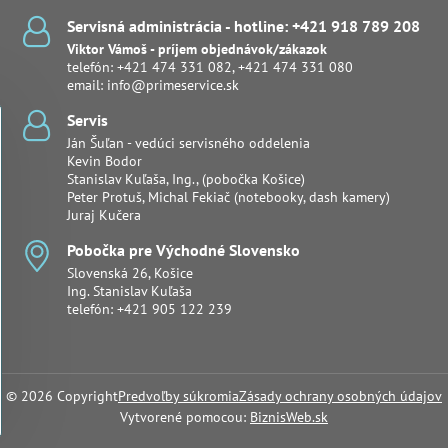
Servisná administrácia - hotline: +421 918 789 208
Viktor Vámoš - príjem objednávok/zákazok
telefón:
+421 474 331 082
,
+421 474 331 080
email:
info@primeservice.sk
Servis
Ján Šuľan - vedúci servisného oddelenia
Kevin Bodor
Stanislav Kuľaša, Ing., (pobočka Košice)
Peter Protuš, Michal Fekiač (notebooky, dash kamery)
Juraj Kučera
Pobočka pre Východné Slovensko
Slovenská 26, Košice
Ing. Stanislav Kuľaša
telefón:
+421 905 122 239
©
2026
Copyright
Predvoľby súkromia
Zásady ochrany osobných údajov
Vytvorené pomocou:
BiznisWeb.sk