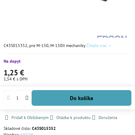
C43S015352, pre M-150, M-150II mechaniky
Čítajte viac
Na dopyt
1,25 €
1,54 €
s DPH
Do košíka
Pridať k Obľúbeným
Otázka k produktu
Doručenia
Skladové číslo:
C43S015352
Výrobca:
EPSON