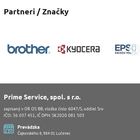
Partneri / Značky
Prime Service, spol. s r.o.
zapísaný v OR OS BB, vložka číslo 6047/S, oddiel Sro
IČO: 36 037 451, IČ DPH: SK2020 081 503
Prevádzka
Čajkovského 8, 984 01 Lučenec