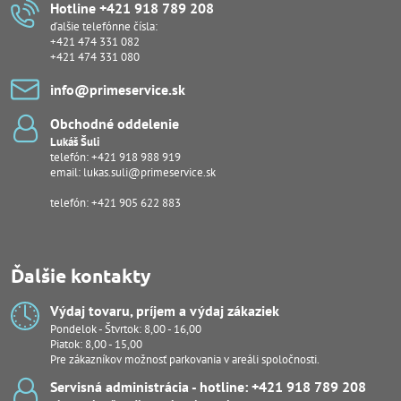
Hotline +421 918 789 208
ďalšie telefónne čísla:
+421 474 331 082
+421 474 331 080
info​@primeservice​.sk
Obchodné oddelenie
Lukáš Šuli
telefón:
+421 918 988 919
email:
lukas.suli@primeservice.sk
telefón: +421 905 622 883
Ďalšie kontakty
Výdaj tovaru, príjem a výdaj zákaziek
Pondelok - Štvrtok: 8,00 - 16,00
Piatok: 8,00 - 15,00
Pre zákazníkov možnosť parkovania v areáli spoločnosti.
Servisná administrácia - hotline: +421 918 789 208