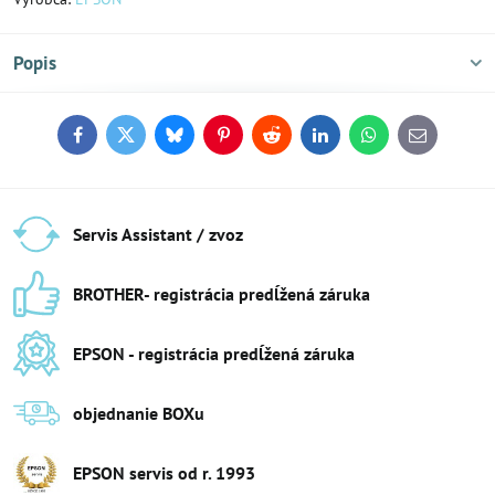
Popis
Facebook
Twitter
Bluesky
Pinterest
Reddit
LinkedIn
WhatsApp
E-
mail
Servis Assistant / zvoz
BROTHER- registrácia predĺžená záruka
EPSON - registrácia predĺžená záruka
objednanie BOXu
EPSON servis od r​. 1993