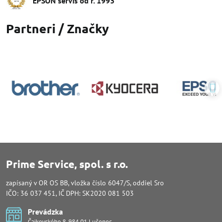
EPSON servis od r​. 1993
Partneri / Značky
Prime Service, spol. s r.o.
zapísaný v OR OS BB, vložka číslo 6047/S, oddiel Sro
IČO: 36 037 451, IČ DPH: SK2020 081 503
Prevádzka
Čajkovského 8, 984 01 Lučenec