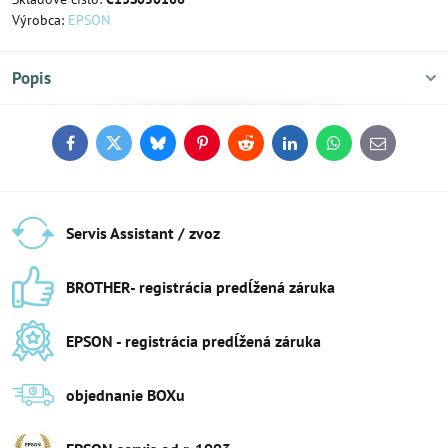
Výrobca:
EPSON
Popis
Facebook
Twitter
Bluesky
Pinterest
Reddit
LinkedIn
WhatsApp
E-
mail
Servis Assistant / zvoz
BROTHER- registrácia predĺžená záruka
EPSON - registrácia predĺžená záruka
objednanie BOXu