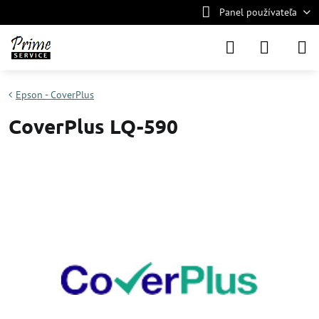
Panel používateľa
Epson - CoverPlus
CoverPlus LQ-590