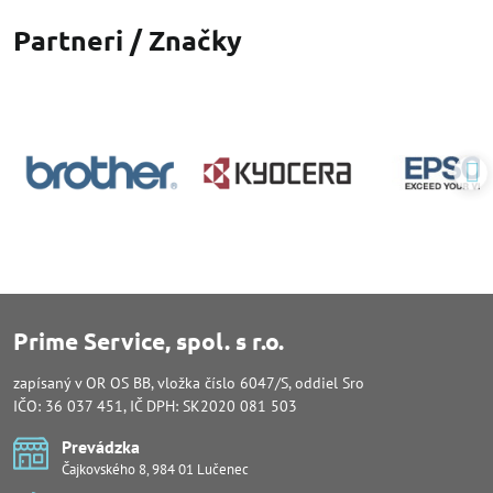
Partneri / Značky
Prime Service, spol. s r.o.
zapísaný v OR OS BB, vložka číslo 6047/S, oddiel Sro
IČO: 36 037 451, IČ DPH: SK2020 081 503
Prevádzka
Čajkovského 8, 984 01 Lučenec