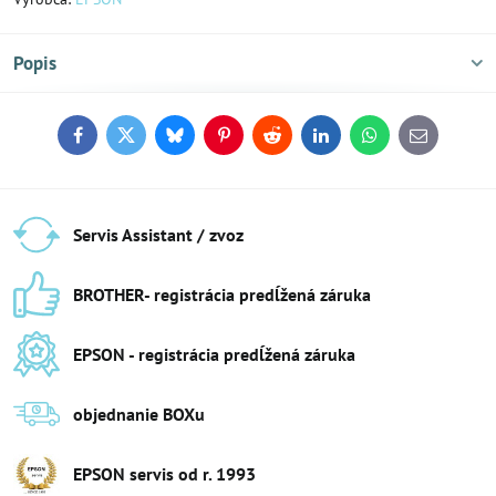
Popis
Facebook
Twitter
Bluesky
Pinterest
Reddit
LinkedIn
WhatsApp
E-
mail
Servis Assistant / zvoz
BROTHER- registrácia predĺžená záruka
EPSON - registrácia predĺžená záruka
objednanie BOXu
EPSON servis od r​. 1993