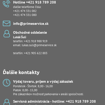
Hotline +421 918 789 208
ďalšie telefónne čísla:
+421 474 331 082
+421 474 331 080
info​@primeservice​.sk
Obchodné oddelenie
Lukáš Šuli
telefón:
+421 918 988 919
email:
lukas.suli@primeservice.sk
telefón: +421 905 622 883
Ďalšie kontakty
Výdaj tovaru, príjem a výdaj zákaziek
Pondelok - Štvrtok: 8,00 - 16,00
Piatok: 8,00 - 15,00
Pre zákazníkov možnosť parkovania v areáli spoločnosti.
Servisná administrácia - hotline: +421 918 789 208