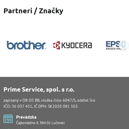
Partneri / Značky
Prime Service, spol. s r.o.
zapísaný v OR OS BB, vložka číslo 6047/S, oddiel Sro
IČO: 36 037 451, IČ DPH: SK2020 081 503
Prevádzka
Čajkovského 8, 984 01 Lučenec