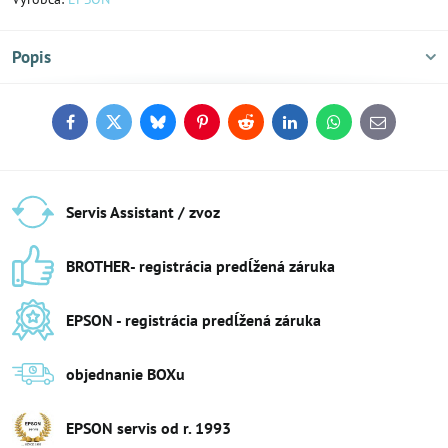
Popis
Facebook
Twitter
Bluesky
Pinterest
Reddit
LinkedIn
WhatsApp
E-
mail
Servis Assistant / zvoz
BROTHER- registrácia predĺžená záruka
EPSON - registrácia predĺžená záruka
objednanie BOXu
EPSON servis od r​. 1993