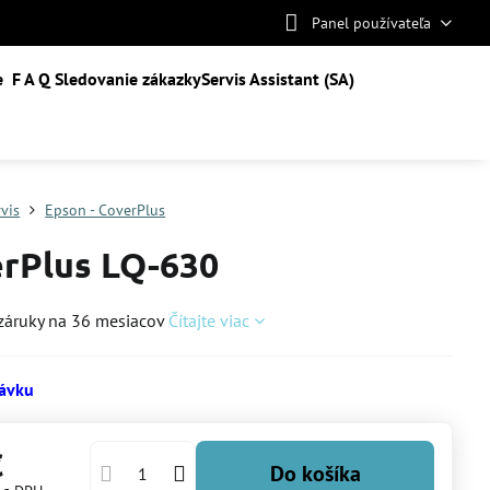
Panel používateľa
e
F A Q
Sledovanie zákazky
Servis Assistant (SA)
rvis
Epson - CoverPlus
rPlus LQ-630
 záruky na 36 mesiacov
Čítajte viac
ávku
€
Do košíka