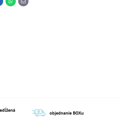
inkedIn
WhatsApp
E-
mail
redĺžená
objednanie BOXu