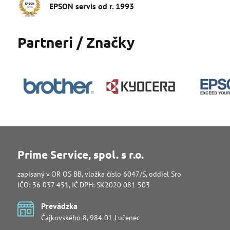
EPSON servis od r​. 1993
Partneri / Značky
Prime Service, spol. s r.o.
zapísaný v OR OS BB, vložka číslo 6047/S, oddiel Sro
IČO: 36 037 451, IČ DPH: SK2020 081 503
Prevádzka
Čajkovského 8, 984 01 Lučenec