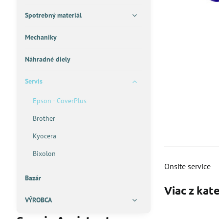
Spotrebný materiál
Mechaniky
Náhradné diely
Servis
Epson - CoverPlus
Brother
Kyocera
Bixolon
Onsite service
Bazár
Viac z kat
VÝROBCA