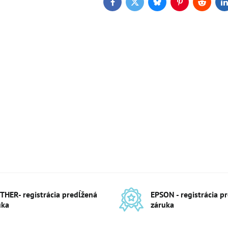
Facebook
Twitter
Bluesky
Pinterest
Reddit
L
THER- registrácia predĺžená
EPSON - registrácia p
uka
záruka