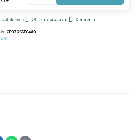
€
s DPH
 k Obľúbeným
Otázka k produktu
Doručenia
slo:
CP03OSSEC480
PSON