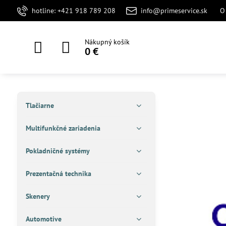
hotline: +421 918 789 208
info@primeservice.sk
O
Nákupný košík
0 €
Tlačiarne
Multifunkčné zariadenia
Pokladničné systémy
Prezentačná technika
Skenery
Automotive