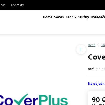
 nás
Kontakty
Home
Servis
Cenník
Služby
Ovládač
Úvod
Se
Cove
rozšírenie
Na objedn
90 