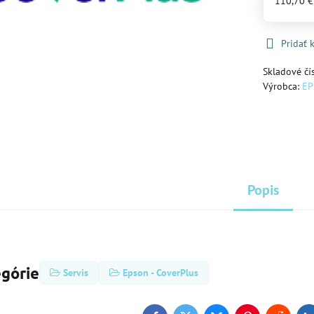
110,70 
Pridať
Skladové čí
Výrobca:
E
Popis
egórie
Servis
Epson - CoverPlus