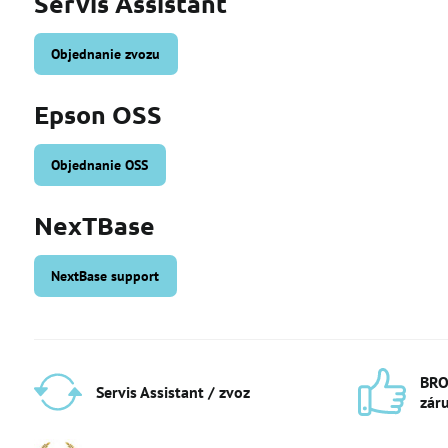
Servis Assistant
Objednanie zvozu
Epson OSS
Objednanie OSS
NexTBase
NextBase support
BRO
Servis Assistant / zvoz
zár